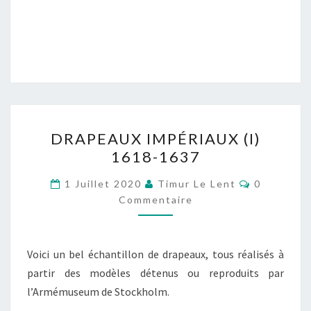
DRAPEAUX
DRAPEAUX IMPÉRIAUX (I)
IMPÉRIAUX
1618-1637
(I)
1618-
Commentai
1 Juillet 2020
Timur Le Lent
0
1637
Commentaire
Voici un bel échantillon de drapeaux, tous réalisés à
partir des modèles détenus ou reproduits par
l’Armémuseum de Stockholm.