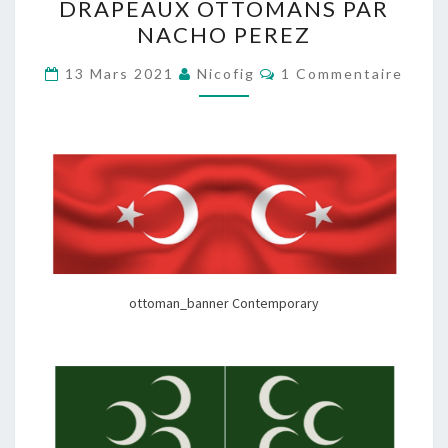
DRAPEAUX OTTOMANS PAR
OTTOMANS
NACHO PEREZ
PAR
NACHO
Commentaires
13 Mars 2021
Nicofig
1 Commentaire
PEREZ
ottoman_banner Contemporary