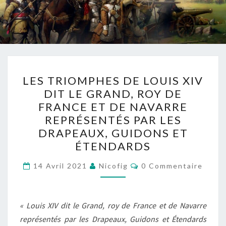
LES
LES TRIOMPHES DE LOUIS XIV
TRIOMPHES
DIT LE GRAND, ROY DE
DE
FRANCE ET DE NAVARRE
LOUIS
REPRÉSENTÉS PAR LES
XIV
DRAPEAUX, GUIDONS ET
DIT
ÉTENDARDS
LE
Commentaires
GRAND,
14 Avril 2021
Nicofig
0 Commentaire
ROY
DE
« Louis XIV dit le Grand, roy de France et de Navarre
FRANCE
représentés par les Drapeaux, Guidons et Étendards
ET