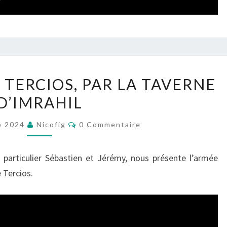
L’ARMÉE
 TERCIOS, PAR LA TAVERNE
TATAR
D’IMRAHIL
À
TERCIOS,
Commentaires
e 2024
Nicofig
0 Commentaire
PAR
LA
n particulier Sébastien et Jérémy, nous présente l’armée
TAVERNE
 Tercios.
D’IMRAHIL