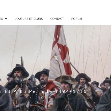
ES
JOUEURS ET CLUBS
CONTACT
FORUM
s Et À La Période 1494-1715