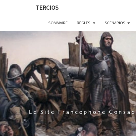
Skip
TERCIOS
to
content
SOMMAIRE
RÈGLES
SCÉNARIOS
Le Site Francophone Consac