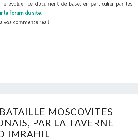
aire évoluer ce document de base, en particulier par les
ur le forum du site
.
ous vos commentaires !
RAPPORT
 BATAILLE MOSCOVITES
DE
NAIS, PAR LA TAVERNE
BATAILLE
D’IMRAHIL
MOSCOVITES