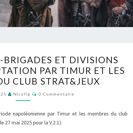
LIBER
-BRIGADES ET DIVISIONS
MILITUM-
PTATION PAR TIMUR ET LES
BRIGADES
U CLUB STRAT&JEUX
ET
DIVISIONS
Commentaires
025
Nicofig
0 Commentaire
(V2.1),
UNE
riode napoléonienne par Timur et les membres du club
ADAPTATION
le 27 mai 2025 pour la V.2.1).
PAR
TIMUR