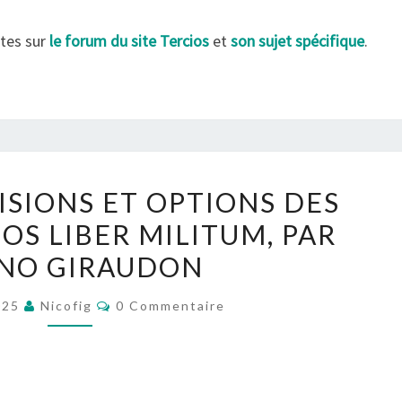
ET
ntes sur
le forum du site Tercios
et
son sujet spécifique
.
LES
MEMBRES
DU
CLUB
STRAT&JEUX
ERRATA,
ISIONS ET OPTIONS DES
PRÉCISIONS
OS LIBER MILITUM, PAR
ET
NO GIRAUDON
OPTIONS
DES
Commentaires
025
Nicofig
0 Commentaire
RÈGLES
TERCIOS
LIBER
MILITUM,