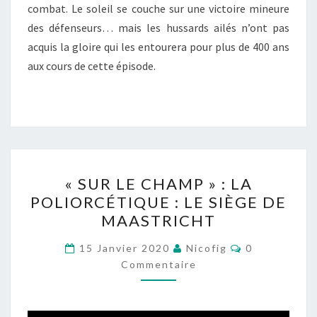
combat. Le soleil se couche sur une victoire mineure
des défenseurs… mais les hussards ailés n’ont pas
acquis la gloire qui les entourera pour plus de 400 ans
aux cours de cette épisode.
« SUR
« SUR LE CHAMP » : LA
LE
POLIORCÉTIQUE : LE SIÈGE DE
CHAMP »
MAASTRICHT
:
LA
Commentaire
15 Janvier 2020
Nicofig
0
POLIORCÉTIQUE
Commentaire
:
LE