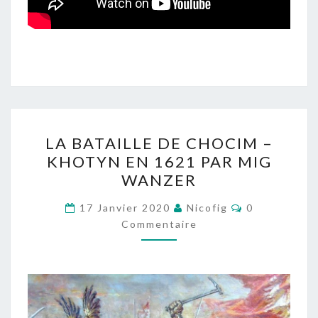
LA
LA BATAILLE DE CHOCIM –
BATAILLE
KHOTYN EN 1621 PAR MIG
DE
WANZER
CHOCIM
–
Commentaire
17 Janvier 2020
Nicofig
0
KHOTYN
Commentaire
EN
1621
PAR
MIG