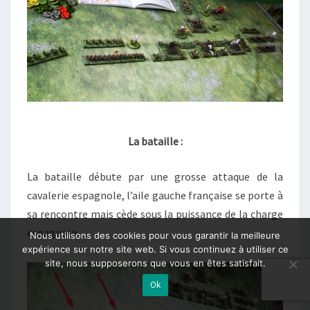
La bataille :
La bataille débute par une grosse attaque de la
cavalerie espagnole, l’aile gauche française se porte à
sa rencontre mais cède sous la puissance de la charge
espagnole
Nous utilisons des cookies pour vous garantir la meilleure
expérience sur notre site web. Si vous continuez à utiliser ce
site, nous supposerons que vous en êtes satisfait.
Ok