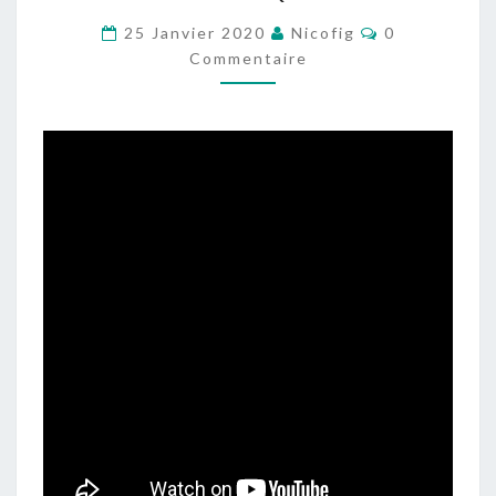
L’ART
Commentaire
25 Janvier 2020
Nicofig
0
DE
Commentaire
LA
RETRAITE,
LA
BATAILLE
DE
MALPLAQUET