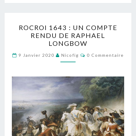
ROCROI
ROCROI 1643 : UN COMPTE
1643
RENDU DE RAPHAEL
:
LONGBOW
UN
COMPTE
Commentaires
9 Janvier 2020
Nicofig
0 Commentaire
RENDU
DE
RAPHAEL
LONGBOW