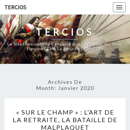
Skip
TERCIOS
Togg
to
navig
content
TERCIOS
Le Site Francophone Consacré Aux Règles De Jeu Avec
Figurines Et À La Période 1494-1715
Archives De
Month:
Janvier 2020
« SUR
« SUR LE CHAMP » : L’ART DE
LE
LA RETRAITE, LA BATAILLE DE
CHAMP »
MALPLAQUET
: