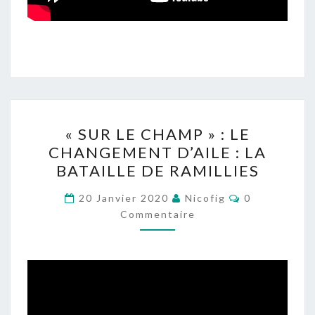
« SUR
« SUR LE CHAMP » : LE
LE
CHANGEMENT D’AILE : LA
CHAMP »
BATAILLE DE RAMILLIES
:
LE
Commentaire
20 Janvier 2020
Nicofig
0
CHANGEMENT
Commentaire
D’AILE
:
LA
BATAILLE
DE