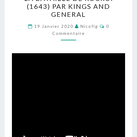
BATAILLE
(1643) PAR KINGS AND
DE
GENERAL
ROCROI
(1643)
Commentaire
19 Janvier 2020
Nicofig
0
PAR
Commentaire
KINGS
AND
GENERAL