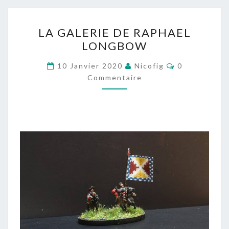
LA
LA GALERIE DE RAPHAEL
GALERIE
LONGBOW
DE
RAPHAEL
Commentaire
10 Janvier 2020
Nicofig
0
LONGBOW
Commentaire