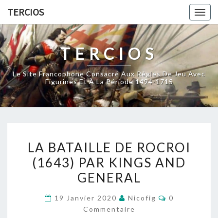
Skip
TERCIOS
Togg
to
navig
content
TERCIOS
Le Site Francophone Consacré Aux Règles De Jeu Avec
Figurines Et À La Période 1494-1715
LA
LA BATAILLE DE ROCROI
BATAILLE
(1643) PAR KINGS AND
DE
GENERAL
ROCROI
(1643)
Commentaire
19 Janvier 2020
Nicofig
0
PAR
Commentaire
KINGS