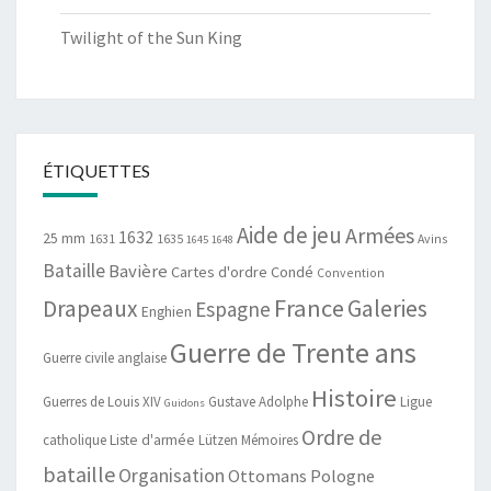
Twilight of the Sun King
ÉTIQUETTES
Aide de jeu
Armées
1632
25 mm
1631
1635
Avins
1645
1648
Bataille
Bavière
Cartes d'ordre
Condé
Convention
France
Drapeaux
Galeries
Espagne
Enghien
Guerre de Trente ans
Guerre civile anglaise
Histoire
Guerres de Louis XIV
Gustave Adolphe
Ligue
Guidons
Ordre de
catholique
Liste d'armée
Lützen
Mémoires
bataille
Organisation
Ottomans
Pologne