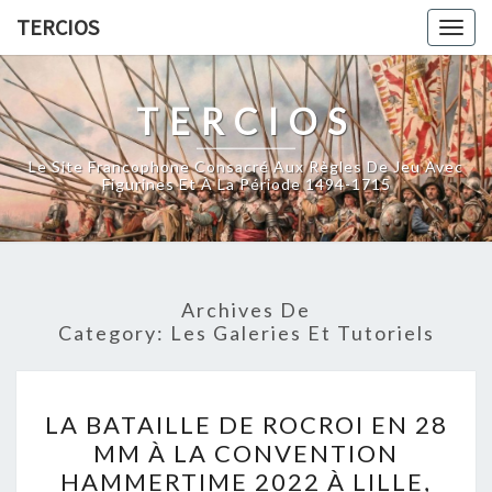
Skip
TERCIOS
Togg
to
navig
content
TERCIOS
Le Site Francophone Consacré Aux Règles De Jeu Avec
Figurines Et À La Période 1494-1715
Archives De
Category:
Les Galeries Et Tutoriels
LA
LA BATAILLE DE ROCROI EN 28
BATAILLE
MM À LA CONVENTION
DE
HAMMERTIME 2022 À LILLE,
ROCROI