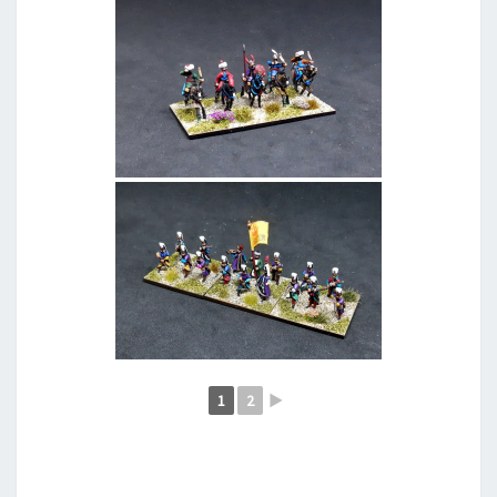
1
2
►