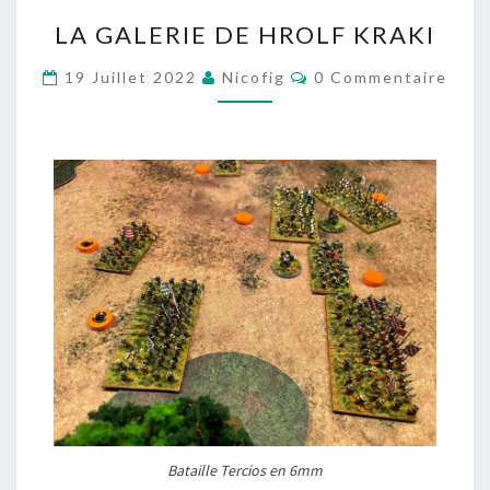
LA
LA GALERIE DE HROLF KRAKI
GALERIE
DE
Commentaires
19 Juillet 2022
Nicofig
0 Commentaire
HROLF
KRAKI
Bataille Tercios en 6mm