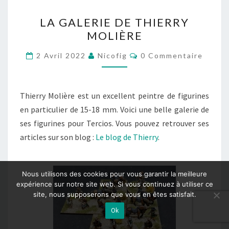
LA
LA GALERIE DE THIERRY
GALERIE
MOLIÈRE
DE
THIERRY
Commentaires
2 Avril 2022
Nicofig
0 Commentaire
MOLIÈRE
Thierry Molière est un excellent peintre de figurines
en particulier de 15-18 mm. Voici une belle galerie de
ses figurines pour Tercios. Vous pouvez retrouver ses
articles sur son blog :
Le blog de Thierry
.
Nous utilisons des cookies pour vous garantir la meilleure
expérience sur notre site web. Si vous continuez à utiliser ce
site, nous supposerons que vous en êtes satisfait.
Ok