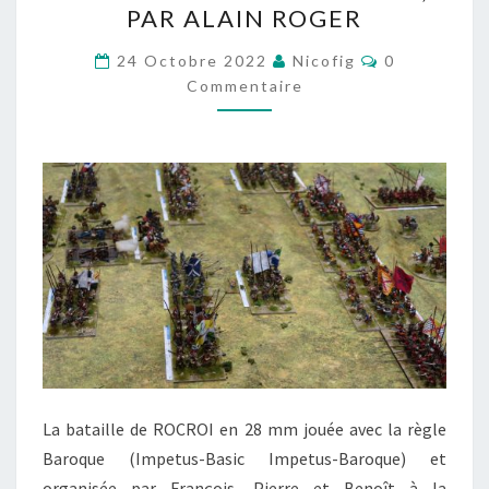
PAR ALAIN ROGER
EN
Commentair
28
24 Octobre 2022
Nicofig
0
Commentaire
MM
À
LA
CONVENTION
HAMMERTIME
2022
À
LILLE,
PAR
ALAIN
ROGER
La bataille de ROCROI en 28 mm jouée avec la règle
Baroque (Impetus-Basic Impetus-Baroque) et
organisée par François, Pierre et Benoît à la