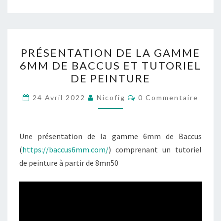
PRÉSENTATION
PRÉSENTATION DE LA GAMME
DE
6MM DE BACCUS ET TUTORIEL
LA
DE PEINTURE
GAMME
6MM
Commentaires
24 Avril 2022
Nicofig
0 Commentaire
DE
BACCUS
ET
Une présentation de la gamme 6mm de Baccus
TUTORIEL
(
https://baccus6mm.com/
) comprenant un tutoriel
DE
de peinture à partir de 8mn50
PEINTURE