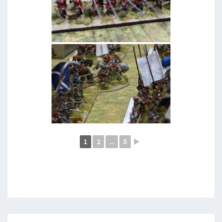
1
2
...
5
►