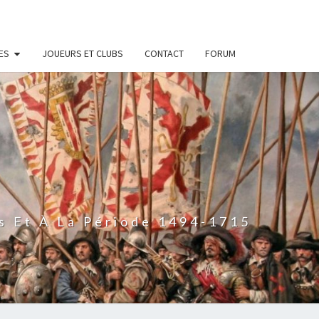
ES
JOUEURS ET CLUBS
CONTACT
FORUM
s Et À La Période 1494-1715