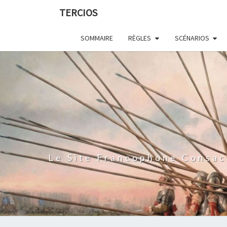
Skip
TERCIOS
to
content
SOMMAIRE
RÈGLES
SCÉNARIOS
Le Site Francophone Consac