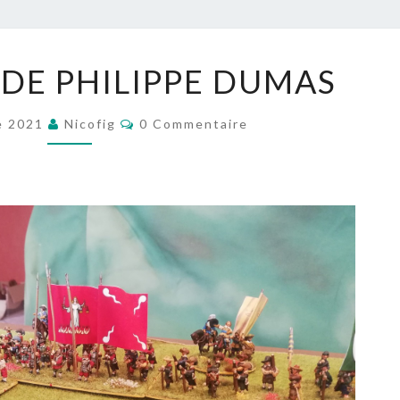
LA
 DE PHILIPPE DUMAS
GALERIE
DE
Commentaires
e 2021
Nicofig
0 Commentaire
PHILIPPE
DUMAS