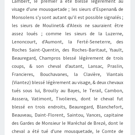
Lambert, le premier a été blessé légèrement au
visage d’une mousquetade ; les sieurs d’Espenan& de
Monsolens s’y sont autant qu’il est possible signalés ;
les sieurs de Moulinet& d’Alexis ne sauraient être
assez loués ; comme les sieurs de la Luzerne,
Lenoncourt, d’Aumont, la Ferté-Seneterre, des
Roches Saint-Quentin, des Roches-Baritaut, Ysault,
Beauregard, Champros blessé légèrement de trois
coups, & son cheval d’autant, Lansac, Praslin,
Francieres, Bouchavanes, la Clavière, Viantais
(Viantez) blessé légèrement au visage, & deux chevaux
tués sous lui, Broully au Bayes, le Terail, Cambon,
Asssera, Vatimont, Tivolieres, dont le cheval fut
blessé en trois endroits, Beauregard, Blanchefort,
Beauveau, Daint-Florent, Saintou, Vances, capitaine
des Gardes de Monsieur le Maréchal de Brezé, dont le
cheval a été tué d’une mousquetade, le Comte de