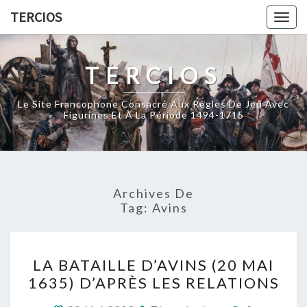
Skip
TERCIOS
Togg
to
navig
content
TERCIOS
Le Site Francophone Consacré Aux Règles De Jeu Avec
Figurines Et À La Période 1494-1715
Archives De
Tag:
Avins
LA
LA BATAILLE D’AVINS (20 MAI
BATAILLE
1635) D’APRÈS LES RELATIONS
D’AVINS
(20
Commentai