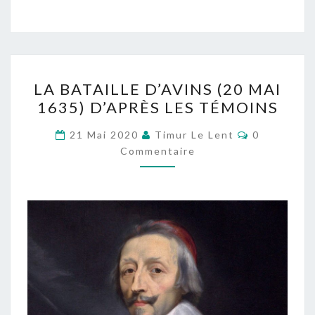
LA
LA BATAILLE D’AVINS (20 MAI
BATAILLE
1635) D’APRÈS LES TÉMOINS
D’AVINS
(20
Commentai
21 Mai 2020
Timur Le Lent
0
MAI
Commentaire
1635)
D’APRÈS
LES
TÉMOINS