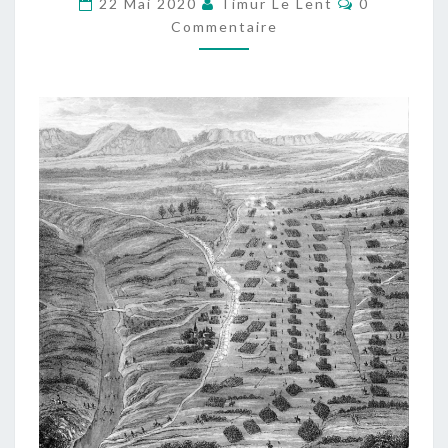
22 Mai 2020
Timur Le Lent
0
MAI
Commentaire
1635)
D’APRÈS
LES
RELATIONS