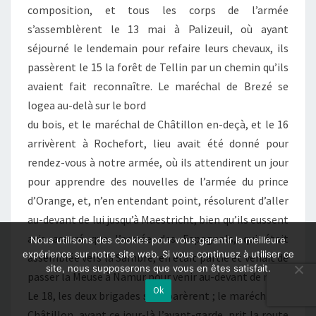
composition, et tous les corps de l’armée
s’assemblèrent le 13 mai à Palizeuil, où ayant
séjourné le lendemain pour refaire leurs chevaux, ils
passèrent le 15 la forêt de Tellin par un chemin qu’ils
avaient fait reconnaître. Le maréchal de Brezé se
logea au-delà sur le bord
du bois, et le maréchal de Châtillon en-deçà, et le 16
arrivèrent à Rochefort, lieu avait été donné pour
rendez-vous à notre armée, où ils attendirent un jour
pour apprendre des nouvelles de l’armée du prince
d’Orange, et, n’en entendant point, résolurent d’aller
au-devant de lui jusqu’à Maestricht, bien qu’ils eussent
avis assuré que l’armée des Espagnols, qui était
Nous utilisons des cookies pour vous garantir la meilleure
expérience sur notre site web. Si vous continuez à utiliser ce
assemblée vers la Sambre, en était partie et venait de
site, nous supposerons que vous en êtes satisfait.
passer la Meuse à Namur pour venir au-devant de nous.
Ok
Le 18, les deux brigades se séparèrent ; le maréchal de
Châtillon, ayant ce jour-là l’avant-garde, prit la route