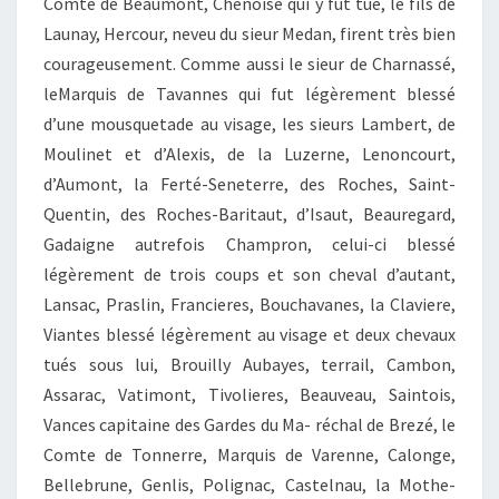
Comte de Beaumont, Chenoise qui y fut tué, le fils de
Launay, Hercour, neveu du sieur Medan, firent très bien
courageusement. Comme aussi le sieur de Charnassé,
leMarquis de Tavannes qui fut légèrement blessé
d’une mousquetade au visage, les sieurs Lambert, de
Moulinet et d’Alexis, de la Luzerne, Lenoncourt,
d’Aumont, la Ferté-Seneterre, des Roches, Saint-
Quentin, des Roches-Baritaut, d’Isaut, Beauregard,
Gadaigne autrefois Champron, celui-ci blessé
légèrement de trois coups et son cheval d’autant,
Lansac, Praslin, Francieres, Bouchavanes, la Claviere,
Viantes blessé légèrement au visage et deux chevaux
tués sous lui, Brouilly Aubayes, terrail, Cambon,
Assarac, Vatimont, Tivolieres, Beauveau, Saintois,
Vances capitaine des Gardes du Ma- réchal de Brezé, le
Comte de Tonnerre, Marquis de Varenne, Calonge,
Bellebrune, Genlis, Polignac, Castelnau, la Mothe-