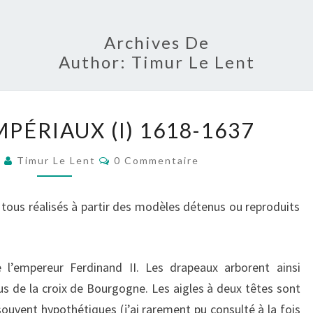
Archives De
Author:
Timur Le Lent
DRAPEAUX
PÉRIAUX (I) 1618-1637
IMPÉRIAUX
(I)
Commentaires
0
Timur Le Lent
0 Commentaire
1618-
1637
, tous réalisés à partir des modèles détenus ou reproduits
 l’empereur Ferdinand II. Les drapeaux arborent ainsi
plus de la croix de Bourgogne. Les aigles à deux têtes sont
souvent hypothétiques (j’ai rarement pu consulté à la fois