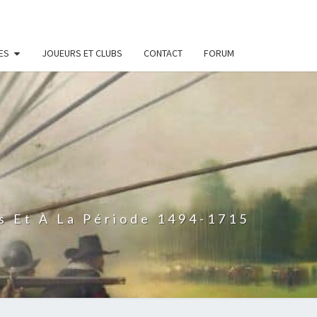
ES
JOUEURS ET CLUBS
CONTACT
FORUM
s Et À La Période 1494-1715