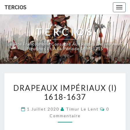
Skip
TERCIOS
Togg
to
navig
content
TERCIOS
Le Site Francophone Consacré Aux Règles De Jeu Avec
Figurines Et À La Période 1494-1715
DRAPEAUX
DRAPEAUX IMPÉRIAUX (I)
IMPÉRIAUX
1618-1637
(I)
1618-
Commentai
1 Juillet 2020
Timur Le Lent
0
1637
Commentaire