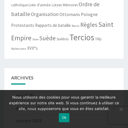
Ordre de
catholique
Liste d'armée
Lützen
Mémoires
bataille
Organisation
Ottomans
Pologne
Saint
Règles
Protestants
Rapports de bataille
Rocroi
Tercios
Empire
Suède
Suédois
Tilly
Saxe
XVII°s
Wallenstein
ARCHIVES
mai 2025
Nous utilisons des cookies pour vous garantir la meilleure
expérience sur notre site web. Si vous continuez à utiliser ce
décembre 2024
site, nous supposerons que vous en êtes satisfait.
Ok
octobre 2024