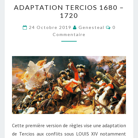
ADAPTATION
ADAPTATION TERCIOS 1680 –
TERCIOS
1720
1680
–
Commentai
24 Octobre 2019
Genesteal
0
1720
Commentaire
Cette première version de règles vise une adaptation
de Tercios aux conflits sous LOUIS XIV notamment