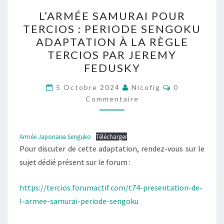
L’ARMÉE
L’ARMÉE SAMURAI POUR
SAMURAI
TERCIOS : PERIODE SENGOKU
POUR
ADAPTATION À LA RÈGLE
TERCIOS
TERCIOS PAR JEREMY
:
FEDUSKY
PERIODE
Commentaire
SENGOKU
5 Octobre 2024
Nicofig
0
Commentaire
ADAPTATION
À
LA
Armée Japonaise Senguko
Télécharger
RÈGLE
Pour discuter de cette adaptation, rendez-vous sur le
TERCIOS
sujet dédié présent sur le forum :
PAR
JEREMY
https://tercios.forumactif.com/t74-presentation-de-
FEDUSKY
l-armee-samurai-periode-sengoku