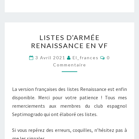
LISTES
LISTES D’ARMÉE
D’ARMÉE
RENAISSANCE EN VF
RENAISSANCE
EN
Commentaire
3 Avril 2021
El_frances
0
VF
Commentaire
La version françaises des listes Renaissance est enfin
disponible. Merci pour votre patience ! Tous mes
remerciements aux membres du club espagnol
Septimogrado qui ont élaboré ces listes.
Si vous repérez des erreurs, coquilles, n’hésitez pas à
me les signaler