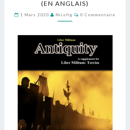
(EN ANGLAIS)
ANTIQUITY
PAR
Commentaires
1 Mars 2020
Nicofig
0 Commentaire
NACHO
PÉREZ
SANCHEZ
(EN
ANGLAIS)