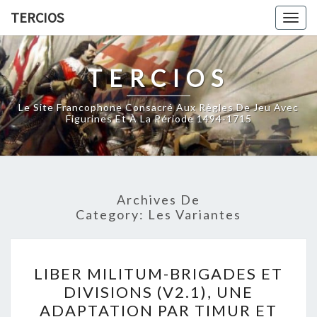
Skip
TERCIOS
Togg
to
navig
content
TERCIOS
Le Site Francophone Consacré Aux Règles De Jeu Avec
Figurines Et À La Période 1494-1715
Archives De
Category:
Les Variantes
LIBER
LIBER MILITUM-BRIGADES ET
MILITUM-
DIVISIONS (V2.1), UNE
BRIGADES
ADAPTATION PAR TIMUR ET
ET