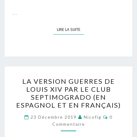
…
LIRE LA SUITE
LIRE LA SUITE
LA
LA VERSION GUERRES DE
VERSION
LOUIS XIV PAR LE CLUB
GUERRES
SEPTIMOGRADO (EN
DE
ESPAGNOL ET EN FRANÇAIS)
LOUIS
Commentai
XIV
23 Décembre 2019
Nicofig
0
Commentaire
PAR
LE