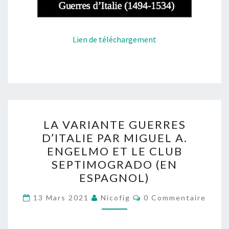
Lien de téléchargement
LA
LA VARIANTE GUERRES
VARIANTE
D’ITALIE PAR MIGUEL A.
GUERRES
ENGELMO ET LE CLUB
D’ITALIE
SEPTIMOGRADO (EN
PAR
ESPAGNOL)
MIGUEL
Commentaires
A.
13 Mars 2021
Nicofig
0 Commentaire
ENGELMO
ET