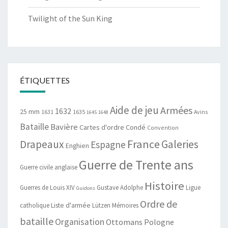
Twilight of the Sun King
ÉTIQUETTES
Aide de jeu
Armées
1632
25 mm
1631
1635
Avins
1645
1648
Bataille
Bavière
Cartes d'ordre
Condé
Convention
France
Drapeaux
Galeries
Espagne
Enghien
Guerre de Trente ans
Guerre civile anglaise
Histoire
Guerres de Louis XIV
Gustave Adolphe
Ligue
Guidons
Ordre de
catholique
Liste d'armée
Lützen
Mémoires
bataille
Organisation
Ottomans
Pologne