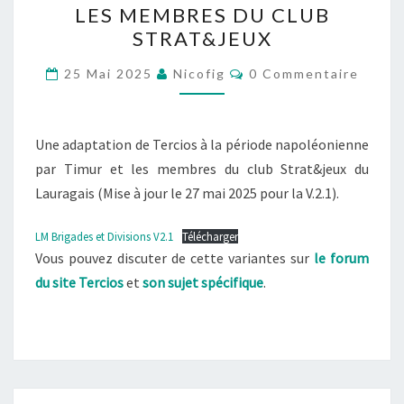
LES MEMBRES DU CLUB
DIVISIONS
STRAT&JEUX
(V2.1),
Commentaires
UNE
25 Mai 2025
Nicofig
0 Commentaire
ADAPTATION
PAR
Une adaptation de Tercios à la période napoléonienne
TIMUR
par Timur et les membres du club Strat&jeux du
ET
Lauragais (Mise à jour le 27 mai 2025 pour la V.2.1).
LES
MEMBRES
LM Brigades et Divisions V2.1
Télécharger
DU
Vous pouvez discuter de cette variantes sur
le forum
CLUB
du site Tercios
et
son sujet spécifique
.
STRAT&JEUX