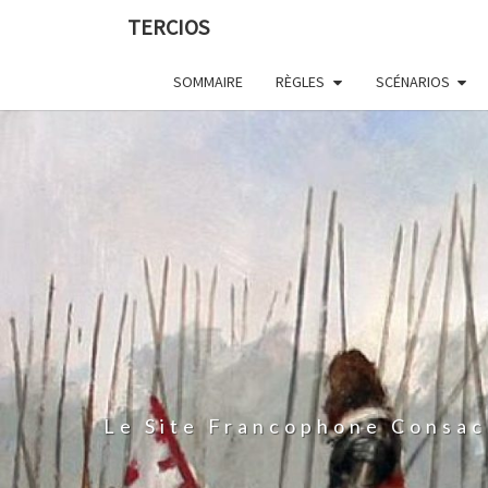
Skip
TERCIOS
to
content
SOMMAIRE
RÈGLES
SCÉNARIOS
Le Site Francophone Consac