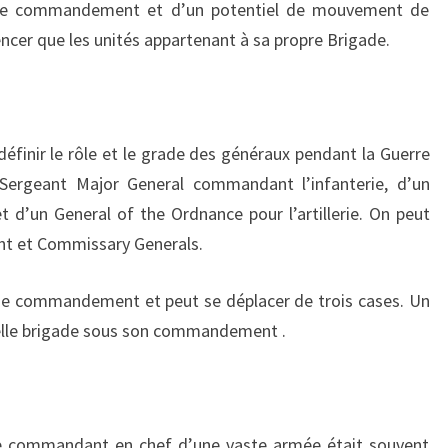
 de commandement et d’un potentiel de mouvement de
encer que les unités appartenant à sa propre Brigade.
définir le rôle et le grade des généraux pendant la Guerre
Sergeant Major General
commandant l’infanterie, d’un
et d’un
General of the Ordnance
pour l’artillerie. On peut
nt
et
Commissary Generals
.
de commandement et peut se déplacer de trois cases. Un
uelle brigade sous son commandement .
 le commandant en chef d’une vaste armée était souvent