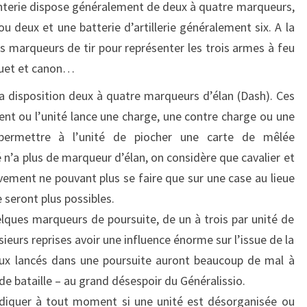
anterie dispose généraleme
nt de deux à quatre marqueurs,
ou deux et une batterie d’artillerie généralement six. A la
ois marqueurs de tir pour représenter les trois armes à feu
quet et canon…
 a disposition deux à quatre marqueurs d’élan (
Dash
). Ces
t ou l’unité lance une charge, une contre charge ou une
ermettre à l’unité de piocher une carte de mêlée
 n’a plus de marqueur d’élan, on considère que cavalier et
ement ne pouvant plus se faire que sur une case au lieue
 seront plus possibles
.
lques marqueurs de poursuite, de un à trois par unité de
usieurs reprises avoir une influence énorme sur l’issue de la
eux lancés dans une poursuite auront beaucoup de mal à
de bataille – au grand désespoir du Généralissio.
ndiquer à tout moment si une unité est désorganisée ou