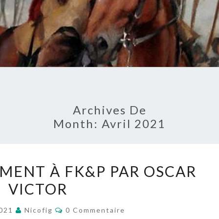
Archives De
Month:
Avril 2021
LE
ENT À FK&P PAR OSCAR
COMMANDEMENT
VICTOR
À
FK&P
Commentaires
2021
Nicofig
0 Commentaire
PAR