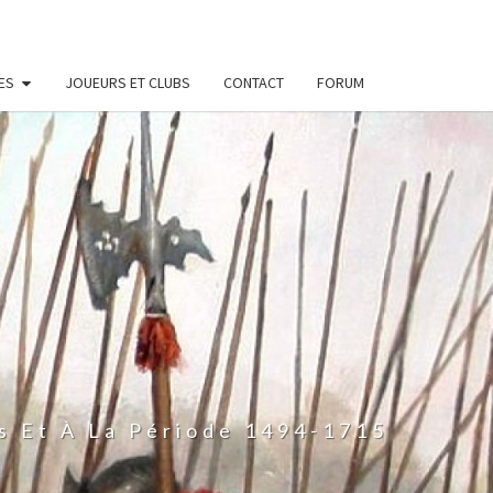
ES
JOUEURS ET CLUBS
CONTACT
FORUM
s Et À La Période 1494-1715