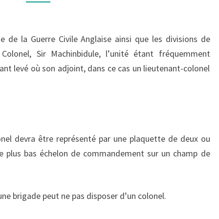
OSCAR
VICTOR
e de la Guerre Civile Anglaise ainsi que les divisions de
 Colonel,
Sir Machinbidule
, l’unité étant fréquemment
yant levé où son adjoint, dans ce cas un lieutenant-colonel
onel devra être représenté par une plaquette de deux ou
st le plus bas échelon de commandemen
t sur un champ de
une brigade peut ne pas disposer d’un colonel.