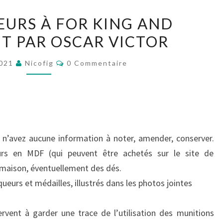
LES
EURS À FOR KING AND
MARQUEURS
T PAR OSCAR VICTOR
À
FOR
Commentaires
2021
Nicofig
0 Commentaire
KING
AND
PARLIAMENT
PAR
OSCAR
 n’avez aucune information à noter, amender, conserver.
VICTOR
urs en MDF (qui peuvent être achetés sur le site de
 maison, éventuellement des dés.
urs et médailles, illustrés dans les photos jointes
vent à garder une trace de l’utilisation des munitions