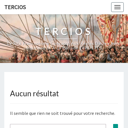
Skip
TERCIOS
Togg
to
navig
content
TERCIOS
Le Site Francophone Consacré Aux Règles De Jeu Avec
Figurines Et À La Période 1494-1715
Aucun résultat
Aucun
résultat
Il semble que rien ne soit trouvé pour votre recherche.
Rechercher :
Rech