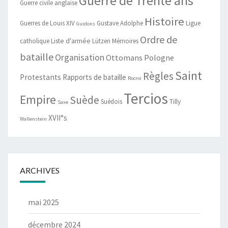
Guerre de Trente ans
Guerre civile anglaise
Histoire
Guerres de Louis XIV
Gustave Adolphe
Ligue
Guidons
Ordre de
catholique
Liste d'armée
Lützen
Mémoires
bataille
Organisation
Ottomans
Pologne
Saint
Règles
Protestants
Rapports de bataille
Rocroi
Tercios
Empire
Suède
Suédois
Tilly
Saxe
XVII°s
Wallenstein
ARCHIVES
mai 2025
décembre 2024