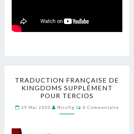
TRADUCTION
TRADUCTION FRANÇAISE DE
FRANÇAISE
KINGDOMS SUPPLÉMENT
DE
POUR TERCIOS
KINGDOMS
SUPPLÉMENT
Commentaires
29 Mai 2020
Nicofig
0 Commentaire
POUR
TERCIOS