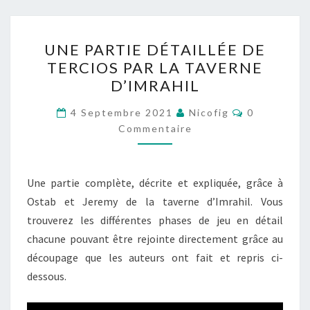
UNE
UNE PARTIE DÉTAILLÉE DE
PARTIE
TERCIOS PAR LA TAVERNE
DÉTAILLÉE
D’IMRAHIL
DE
TERCIOS
Commentair
4 Septembre 2021
Nicofig
0
PAR
Commentaire
LA
TAVERNE
Une partie complète, décrite et expliquée, grâce à
D’IMRAHIL
Ostab et Jeremy de la taverne d’Imrahil. Vous
trouverez les différentes phases de jeu en détail
chacune pouvant être rejointe directement grâce au
découpage que les auteurs ont fait et repris ci-
dessous.