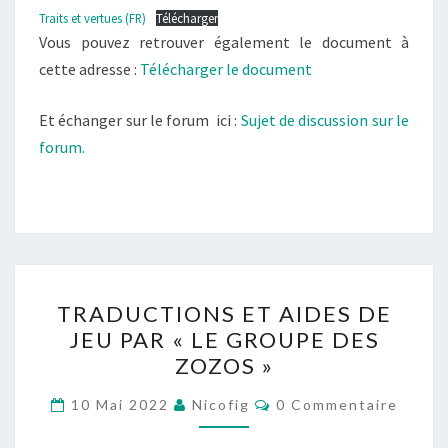
Traits et vertues (FR)
Télécharger
Vous pouvez retrouver également le document à
cette adresse :
Télécharger le document
Et échanger sur le forum ici :
Sujet de discussion sur le
forum.
TRADUCTIONS
TRADUCTIONS ET AIDES DE
ET
JEU PAR « LE GROUPE DES
AIDES
ZOZOS »
DE
JEU
Commentaires
10 Mai 2022
Nicofig
0 Commentaire
PAR