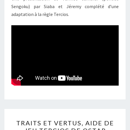
Sengoku) par Siaba et Jéremy complété d’une
TAVERNE
adaptation à la règle Tercios.
D’IMRAHIL
TRAITS
TRAITS ET VERTUS, AIDE DE
ET