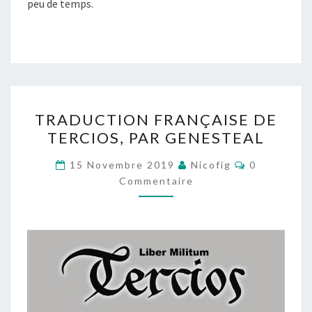
peu de temps.
TRADUCTION
TRADUCTION FRANÇAISE DE
FRANÇAISE
TERCIOS, PAR GENESTEAL
DE
TERCIOS,
Commentai
15 Novembre 2019
Nicofig
0
PAR
Commentaire
GENESTEAL