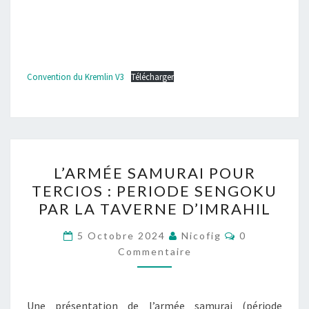
Convention du Kremlin V3
Télécharger
L’ARMÉE
L’ARMÉE SAMURAI POUR
SAMURAI
TERCIOS : PERIODE SENGOKU
POUR
PAR LA TAVERNE D’IMRAHIL
TERCIOS
:
Commentaire
5 Octobre 2024
Nicofig
0
PERIODE
Commentaire
SENGOKU
PAR
Une présentation de l’armée samurai (période
LA