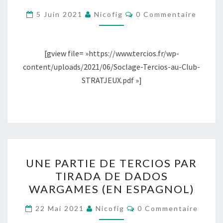
MM
Commentaires
5 Juin 2021
Nicofig
0 Commentaire
PROPOSÉ
PAR
LE
[gview file= »https://www.tercios.fr/wp-
CLUB
content/uploads/2021/06/Soclage-Tercios-au-Club-
STRAT&JEUX
STRATJEUX.pdf »]
DU
LAURAGAIS
UNE
UNE PARTIE DE TERCIOS PAR
PARTIE
TIRADA DE DADOS
DE
WARGAMES (EN ESPAGNOL)
TERCIOS
PAR
Commentaires
22 Mai 2021
Nicofig
0 Commentaire
TIRADA