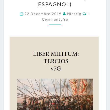
ESPAGNOL)
PAR
LE
Commentai
22 Décembre 2019
Nicofig
1
CLUB
Commentaire
SEPTIMOGRADO
(EN
ESPAGNOL)