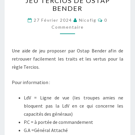
JEU TERCIOS DE OSTAP
VERTUS,
BENDER
AIDE
DE
Commentaire
27 Février 2024
Nicofig
0
JEU
Commentaire
TERCIOS
DE
Une aide de jeu proposer par Ostap Bender afin de
OSTAP
retrouver facilement les traits et les vertus pour la
BENDER
règle Tercios.
Pour information :
LdV = Ligne de vue (les troupes amies ne
bloquent pas la LdV en ce qui concerne les
capacités des généraux)
P.C = à portée de commandement
G.A =Général Attaché