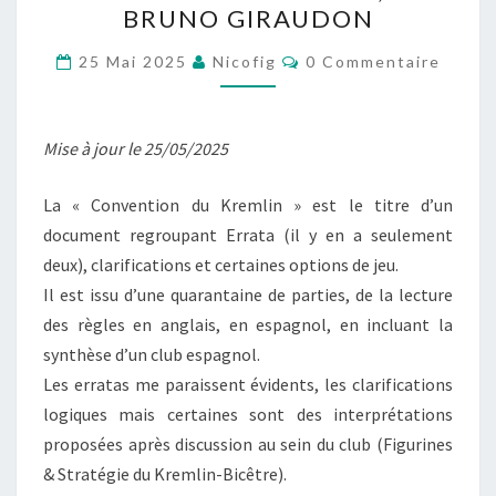
BRUNO GIRAUDON
DES
Commentaires
RÈGLES
25 Mai 2025
Nicofig
0 Commentaire
TERCIOS
LIBER
Mise à jour le 25/05/2025
MILITUM,
PAR
La « Convention du Kremlin » est le titre d’un
BRUNO
document regroupant Errata (il y en a seulement
GIRAUDON
deux), clarifications et certaines options de jeu.
Il est issu d’une quarantaine de parties, de la lecture
des règles en anglais, en espagnol, en incluant la
synthèse d’un club espagnol.
Les erratas me paraissent évidents, les clarifications
logiques mais certaines sont des interprétations
proposées après discussion au sein du club (Figurines
& Stratégie du Kremlin-Bicêtre).