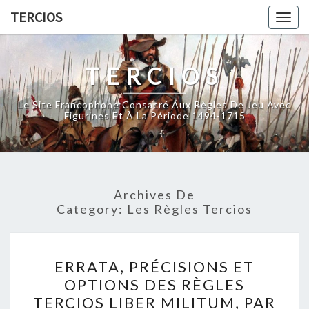
Skip
TERCIOS
Togg
to
navig
content
TERCIOS
Le Site Francophone Consacré Aux Règles De Jeu Avec
Figurines Et À La Période 1494-1715
Archives De
Category:
Les Règles Tercios
ERRATA,
ERRATA, PRÉCISIONS ET
PRÉCISIONS
OPTIONS DES RÈGLES
ET
TERCIOS LIBER MILITUM, PAR
OPTIONS