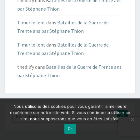
thedilfy
dans
Batailles de la Guerre de Trente ans
par Stéphane Thion
Timur le lent
dans
Batailles de la Guerre de
Trente ans par Stéphane Thion
Timur le lent
dans
Batailles de la Guerre de
Trente ans par Stéphane Thion
thedilfy
dans
Batailles de la Guerre de Trente ans
par Stéphane Thion
Nous utilisons des cookies pour vous garantir la meilleure
expérience sur notre site web. Si vous continuez à utiliser ce
Rechercher :
Recher
site, nous supposerons que vous en êtes satisfait.
Ok