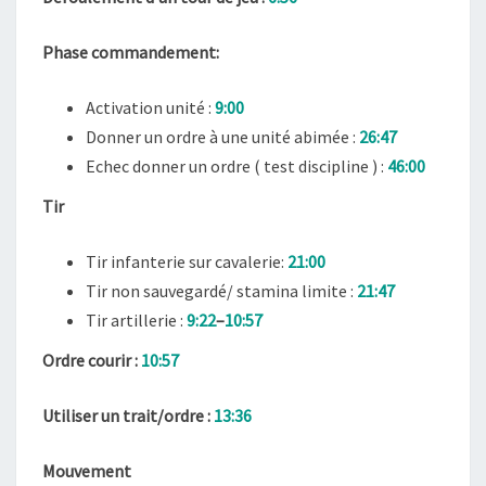
Phase commandement:
Activation unité :
9:00
Donner un ordre à une unité abimée :
26:47
Echec donner un ordre ( test discipline ) :
46:00
Tir
Tir infanterie sur cavalerie:
21:00
Tir non sauvegardé/ stamina limite :
21:47
Tir artillerie :
9:22
–
10:57
Ordre courir :
10:57
Utiliser un trait/ordre :
13:36
Mouvement