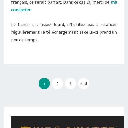
français, ce serait parfait. Dans ce cas là, merci de
me
contacter
.
Le fichier est assez lourd, n’hésitez pas à relancer
régulièrement le téléchargement si celui-ci prend un
peu de temps.
Pagination
des
2
3
Next
1
publications