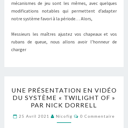
mécanismes de jeu sont les mêmes, avec quelques
modifications notables qui permettent d’adapter
notre système favori à la période… Alors,
Messieurs les maîtres ajustez vos chapeaux et vos
rubans de queue, nous allons avoir l’honneur de
charger
UNE
UNE PRÉSENTATION EN VIDÉO
PRÉSENTATION
DU SYSTÈME « TWILIGHT OF »
EN
PAR NICK DORRELL
VIDÉO
DU
Commentaires
25 Avril 2021
Nicofig
0 Commentaire
SYSTÈME