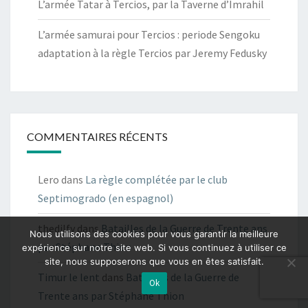
L’armée Tatar à Tercios, par la Taverne d’Imrahil
L’armée samurai pour Tercios : periode Sengoku
adaptation à la règle Tercios par Jeremy Fedusky
COMMENTAIRES RÉCENTS
Lero
dans
La règle complétée par le club
Septimogrado (en espagnol)
thedilfy
dans
Batailles de la Guerre de Trente ans
Nous utilisons des cookies pour vous garantir la meilleure
par Stéphane Thion
expérience sur notre site web. Si vous continuez à utiliser ce
site, nous supposerons que vous en êtes satisfait.
Timur le lent
dans
Batailles de la Guerre de
Ok
Trente ans par Stéphane Thion