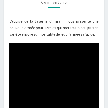
LA
Commentaire
TAVERNE
D’IMRAHIL
L’équipe de la taverne d’Imrahil nous présente une
nouvelle armée pour Tercios qui mettra un peu plus de
variété encore sur nos table de jeu : l’armée safavide.