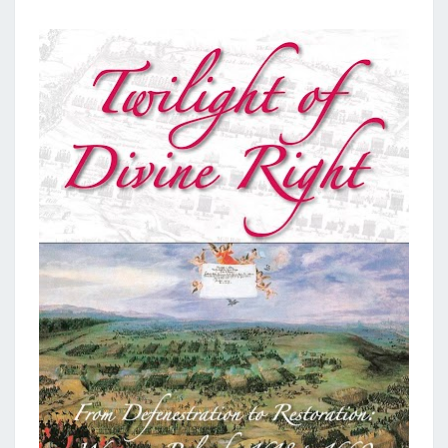
« TWILIGHT
OF »
PAR
NICK
DORRELL