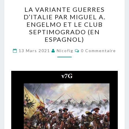
LA
LA VARIANTE GUERRES
VARIANTE
D’ITALIE PAR MIGUEL A.
GUERRES
ENGELMO ET LE CLUB
D’ITALIE
SEPTIMOGRADO (EN
PAR
ESPAGNOL)
MIGUEL
Commentaires
A.
13 Mars 2021
Nicofig
0 Commentaire
ENGELMO
ET
LE
CLUB
SEPTIMOGRADO
(EN
ESPAGNOL)