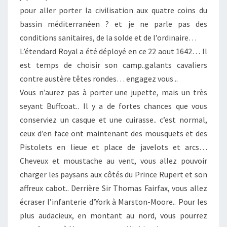
pour aller porter la civilisation aux quatre coins du
MILLER,
bassin méditerranéen ? et je ne parle pas des
PAR
conditions sanitaires, de la solde et de l’ordinaire…
OSCAR
L’étendard Royal a été déployé en ce 22 aout 1642… Il
VICTOR
est temps de choisir son camp..galants cavaliers
contre austère têtes rondes… engagez vous ..
Vous n’aurez pas à porter une jupette, mais un très
seyant
Buffcoat
..
Il y a de fortes chances que vous
conserviez un casque et une cuirasse.. c’est normal,
ceux d’en face ont maintenant des mousquets et des
Pistolets en lieue et place de javelots et arcs…
Cheveux et moustache au vent, vous allez pouvoir
charger les paysans aux côtés du Prince Rupert et son
affreux cabot.. Derrière Sir Thomas Fairfax, vous allez
écraser l’infanterie d’York à Marston-Moore.. Pour les
plus audacieux, en montant au nord, vous pourrez