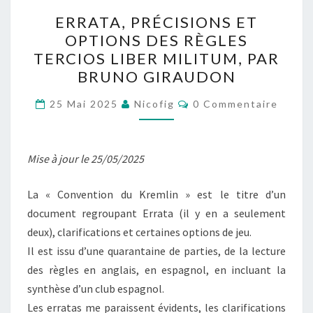
ERRATA,
ERRATA, PRÉCISIONS ET
PRÉCISIONS
OPTIONS DES RÈGLES
ET
TERCIOS LIBER MILITUM, PAR
OPTIONS
BRUNO GIRAUDON
DES
Commentaires
RÈGLES
25 Mai 2025
Nicofig
0 Commentaire
TERCIOS
LIBER
Mise à jour le 25/05/2025
MILITUM,
PAR
La « Convention du Kremlin » est le titre d’un
BRUNO
document regroupant Errata (il y en a seulement
GIRAUDON
deux), clarifications et certaines options de jeu.
Il est issu d’une quarantaine de parties, de la lecture
des règles en anglais, en espagnol, en incluant la
synthèse d’un club espagnol.
Les erratas me paraissent évidents, les clarifications