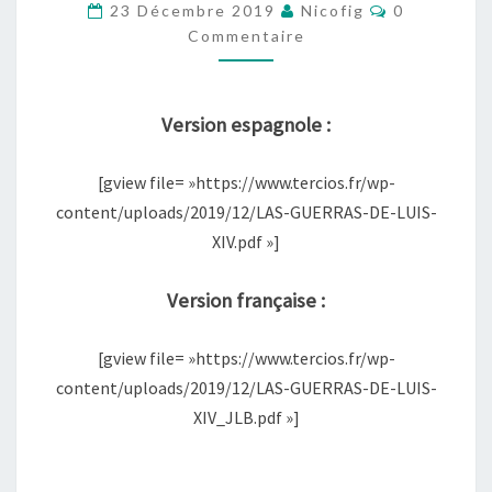
Commentai
XIV
23 Décembre 2019
Nicofig
0
Commentaire
PAR
LE
CLUB
Version espagnole :
SEPTIMOGRADO
(EN
[gview file= »https://www.tercios.fr/wp-
ESPAGNOL
content/uploads/2019/12/LAS-GUERRAS-DE-LUIS-
ET
XIV.pdf »]
EN
FRANÇAIS)
Version française :
[gview file= »https://www.tercios.fr/wp-
content/uploads/2019/12/LAS-GUERRAS-DE-LUIS-
XIV_JLB.pdf »]