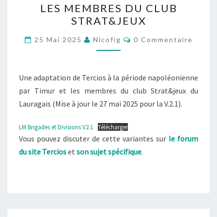
LES MEMBRES DU CLUB
DIVISIONS
STRAT&JEUX
(V2.1),
Commentaires
UNE
25 Mai 2025
Nicofig
0 Commentaire
ADAPTATION
PAR
Une adaptation de Tercios à la période napoléonienne
TIMUR
par Timur et les membres du club Strat&jeux du
ET
Lauragais (Mise à jour le 27 mai 2025 pour la V.2.1).
LES
MEMBRES
LM Brigades et Divisions V2.1
Télécharger
DU
Vous pouvez discuter de cette variantes sur
le forum
CLUB
du site Tercios
et
son sujet spécifique
.
STRAT&JEUX