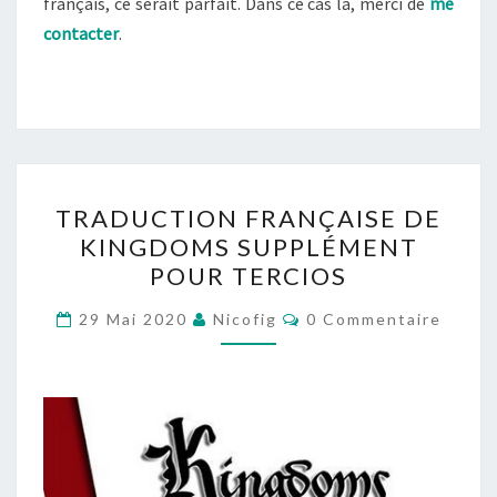
français, ce serait parfait. Dans ce cas là, merci de
me
contacter
.
TRADUCTION
TRADUCTION FRANÇAISE DE
FRANÇAISE
KINGDOMS SUPPLÉMENT
DE
POUR TERCIOS
KINGDOMS
SUPPLÉMENT
Commentaires
29 Mai 2020
Nicofig
0 Commentaire
POUR
TERCIOS