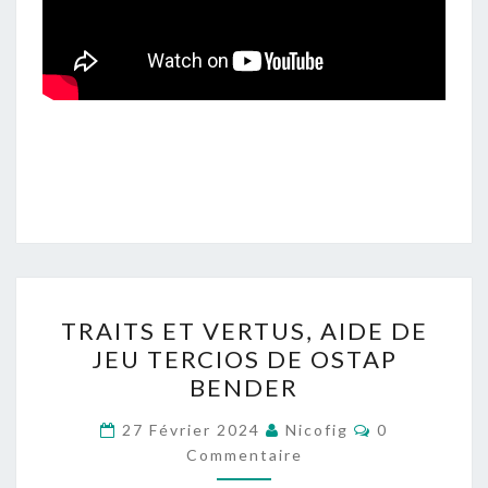
TRAITS
TRAITS ET VERTUS, AIDE DE
ET
JEU TERCIOS DE OSTAP
VERTUS,
BENDER
AIDE
DE
Commentaire
27 Février 2024
Nicofig
0
JEU
Commentaire
TERCIOS