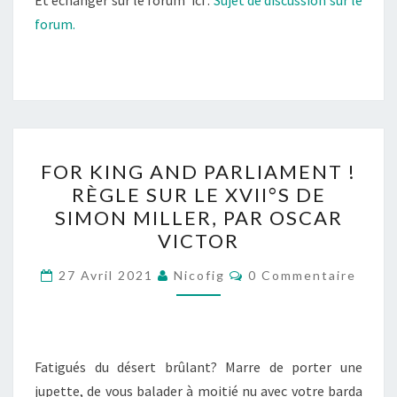
Et échanger sur le forum ici :
Sujet de discussion sur le
forum.
FOR
FOR KING AND PARLIAMENT !
KING
RÈGLE SUR LE XVII°S DE
AND
SIMON MILLER, PAR OSCAR
PARLIAMENT
VICTOR
!
Commentaires
RÈGLE
27 Avril 2021
Nicofig
0 Commentaire
SUR
LE
XVII°S
Fatigués du désert brûlant? Marre de porter une
DE
jupette, de vous balader à moitié nu avec votre barda
SIMON