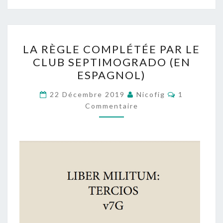
LA
LA RÈGLE COMPLÉTÉE PAR LE
RÈGLE
CLUB SEPTIMOGRADO (EN
COMPLÉTÉE
ESPAGNOL)
PAR
LE
Commentai
22 Décembre 2019
Nicofig
1
CLUB
Commentaire
SEPTIMOGRADO
(EN
ESPAGNOL)