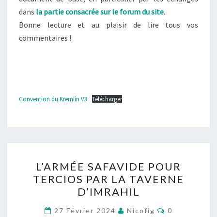
dans
la partie consacrée sur le forum du site
.
Bonne lecture et au plaisir de lire tous vos
commentaires !
Convention du Kremlin V3
Télécharger
L’ARMÉE
L’ARMÉE SAFAVIDE POUR
SAFAVIDE
TERCIOS PAR LA TAVERNE
POUR
D’IMRAHIL
TERCIOS
PAR
Commentaire
27 Février 2024
Nicofig
0