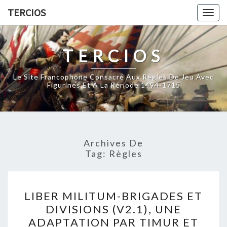
Skip
TERCIOS
Togg
to
navig
content
TERCIOS
Le Site Francophone Consacré Aux Règles De Jeu Avec
Figurines Et À La Période 1494-1715
Archives De
Tag:
Règles
LIBER
LIBER MILITUM-BRIGADES ET
MILITUM-
DIVISIONS (V2.1), UNE
BRIGADES
ADAPTATION PAR TIMUR ET
ET