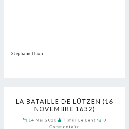
Stéphane Thion
LA
LA BATAILLE DE LÜTZEN (16
BATAILLE
NOVEMBRE 1632)
DE
LÜTZEN
Commentai
14 Mai 2020
Timur Le Lent
0
(16
Commentaire