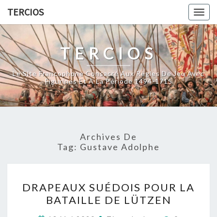
Skip
TERCIOS
Togg
to
navig
content
TERCIOS
Le Site Francophone Consacré Aux Règles De Jeu Avec
Figurines Et À La Période 1494-1715
Archives De
Tag:
Gustave Adolphe
DRAPEAUX
DRAPEAUX SUÉDOIS POUR LA
SUÉDOIS
BATAILLE DE LÜTZEN
POUR
LA
Commentai