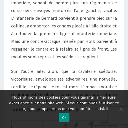
impériale, venant de perdre plusieurs régiments de
cuirassiers envoyés renforcés l’aile gauche, vacille.
L’infanterie de Bernard parvient à prendre pied sur la
colline, à emporter les canons placés à l’aile droite et
à refouler la première ligne d’infanterie impériale.
Mais une contre-attaque menée par Holk parvient à
regagner le centre et à refaire sa ligne de front. Les
moulins sont repris et les suédois se replient.
Sur l’autre aile, alors que la cavalerie suédoise,
victorieuse, enveloppe ses adversaires, une nouvelle,
terrible, se répand. Le roi est mort. L’impact moral de
ce drame est terrible. L’élan des troupes protestante
Nous utilisons des cookies pour vous garantir la meilleure
est stoppé. Au même moment, Piccolomini annonce
expérience sur notre site web. Si vous continuez à utiliser ce
site, nous supposerons que vous en êtes satisfait.
la nouvelle aux troupes impériales.
Ok