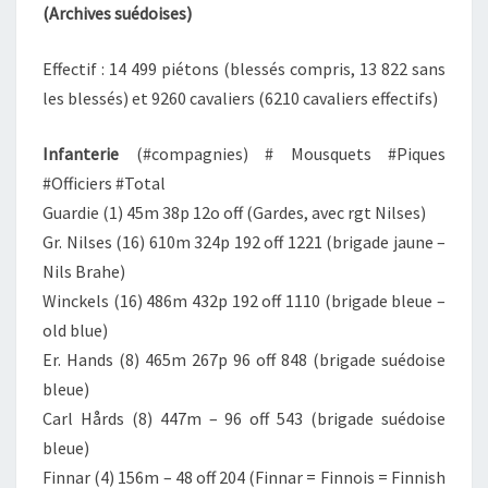
(Archives suédoises)
Effectif : 14 499 piétons (blessés compris, 13 822 sans
les blessés) et 9260 cavaliers (6210 cavaliers effectifs)
Infanterie
(#compagnies) # Mousquets #Piques
#Officiers #Total
Guardie (1) 45m 38p 12o off (Gardes, avec rgt Nilses)
Gr. Nilses (16) 610m 324p 192 off 1221 (brigade jaune –
Nils Brahe)
Winckels (16) 486m 432p 192 off 1110 (brigade bleue –
old blue)
Er. Hands (8) 465m 267p 96 off 848 (brigade suédoise
bleue)
Carl Hårds (8) 447m – 96 off 543 (brigade suédoise
bleue)
Finnar (4) 156m – 48 off 204 (Finnar = Finnois = Finnish