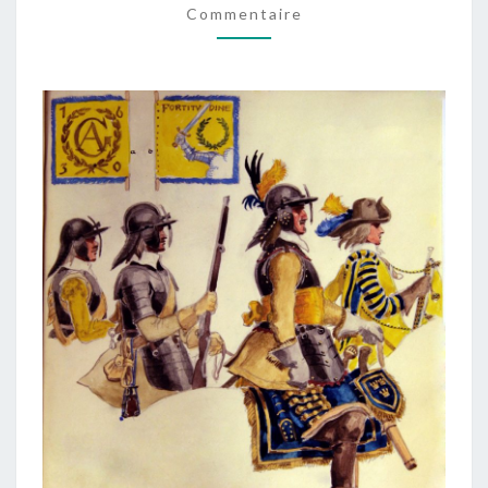
Commentaire
SELON
QUELQUES
SOURCES
D’ÉPOQUE