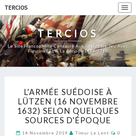
Skip
TERCIOS
Togg
to
navig
content
TERCIOS
Le Site Francophone Consacré Aux Règles De Jeu Avec
Figurines Et À La Période 1494-1715
L’ARMÉE
L’ARMÉE SUÉDOISE À
SUÉDOISE
LÜTZEN (16 NOVEMBRE
À
1632) SELON QUELQUES
LÜTZEN
(16
SOURCES D’ÉPOQUE
NOVEMBRE
Comment
14 Novembre 2019
Timur Le Lent
0
1632)