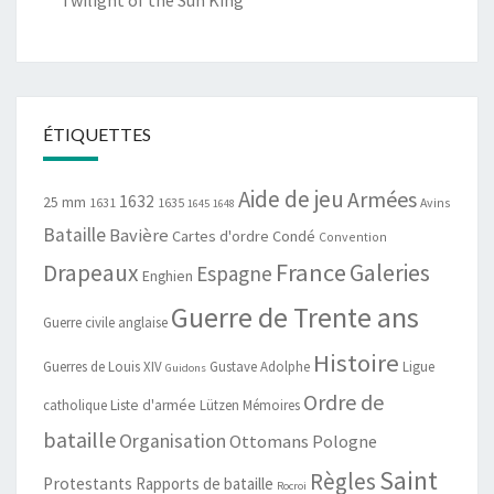
Twilight of the Sun King
ÉTIQUETTES
Aide de jeu
Armées
1632
25 mm
1631
1635
Avins
1645
1648
Bataille
Bavière
Cartes d'ordre
Condé
Convention
France
Drapeaux
Galeries
Espagne
Enghien
Guerre de Trente ans
Guerre civile anglaise
Histoire
Guerres de Louis XIV
Gustave Adolphe
Ligue
Guidons
Ordre de
catholique
Liste d'armée
Lützen
Mémoires
bataille
Organisation
Ottomans
Pologne
Saint
Règles
Protestants
Rapports de bataille
Rocroi