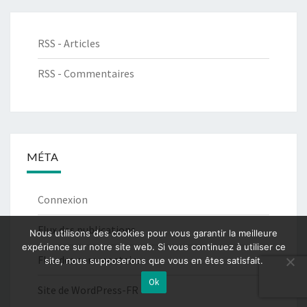
RSS - Articles
RSS - Commentaires
MÉTA
Connexion
Flux des publications
Nous utilisons des cookies pour vous garantir la meilleure
expérience sur notre site web. Si vous continuez à utiliser ce
Flux des commentaires
site, nous supposerons que vous en êtes satisfait.
Ok
Site de WordPress-FR