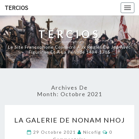
Skip
TERCIOS
Togg
to
navig
content
TERCIOS
Le Site Francophone Consacré Aux Règles De Jeu Avec
Figurines Et À La Période 1494-1715
Archives De
Month:
Octobre 2021
LA
LA GALERIE DE NONAM NHOJ
GALERIE
DE
Commentair
29 Octobre 2021
Nicofig
0
NONAM