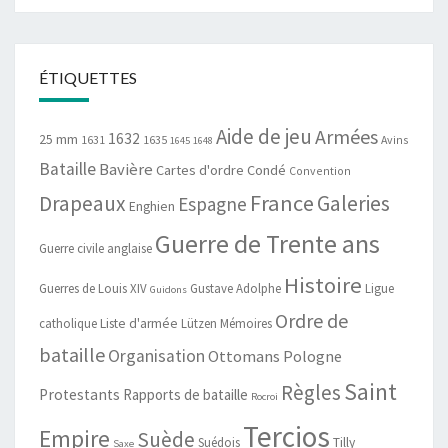
ÉTIQUETTES
Aide de jeu
Armées
1632
25 mm
1631
1635
Avins
1645
1648
Bataille
Bavière
Cartes d'ordre
Condé
Convention
France
Drapeaux
Galeries
Espagne
Enghien
Guerre de Trente ans
Guerre civile anglaise
Histoire
Guerres de Louis XIV
Gustave Adolphe
Ligue
Guidons
Ordre de
catholique
Liste d'armée
Lützen
Mémoires
bataille
Organisation
Ottomans
Pologne
Saint
Règles
Protestants
Rapports de bataille
Rocroi
Tercios
Empire
Suède
Suédois
Tilly
Saxe