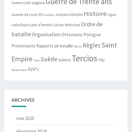
Guerre de Trente ans
Guerre civile anglaise
Histoire
Guerres de Louis XIV
Gustave Adolphe
Ligue
Guidons
Ordre de
catholique
Liste d'armée
Lützen
Mémoires
bataille
Organisation
Ottomans
Pologne
Saint
Règles
Protestants
Rapports de bataille
Rocroi
Tercios
Empire
Suède
Suédois
Tilly
Saxe
XVII°s
Wallenstein
ARCHIVES
mai 2025
décembre 2024