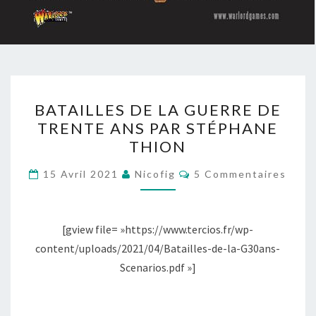
BATAILLES
BATAILLES DE LA GUERRE DE
DE
TRENTE ANS PAR STÉPHANE
LA
THION
GUERRE
DE
Commentaires
15 Avril 2021
Nicofig
5 Commentaires
TRENTE
ANS
PAR
[gview file= »https://www.tercios.fr/wp-
STÉPHANE
content/uploads/2021/04/Batailles-de-la-G30ans-
THION
Scenarios.pdf »]