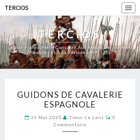
Skip
TERCIOS
Togg
to
navig
content
TERCIOS
Le Site Francophone Consacré Aux Règles De Jeu Avec
Figurines Et À La Période 1494-1715
GUIDONS
GUIDONS DE CAVALERIE
DE
ESPAGNOLE
CAVALERIE
ESPAGNOLE
Commentai
25 Mai 2020
Timur Le Lent
0
Commentaire