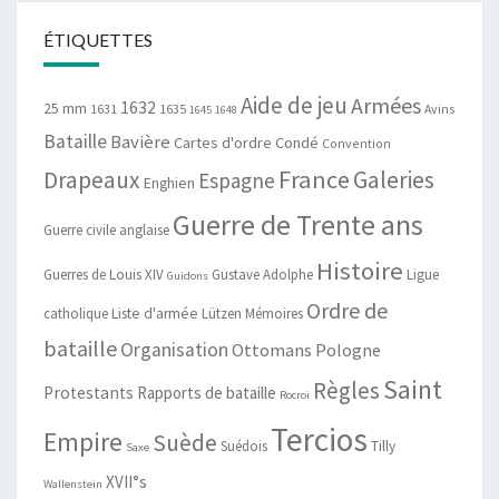
ÉTIQUETTES
Aide de jeu
Armées
1632
25 mm
1631
1635
Avins
1645
1648
Bataille
Bavière
Cartes d'ordre
Condé
Convention
France
Drapeaux
Galeries
Espagne
Enghien
Guerre de Trente ans
Guerre civile anglaise
Histoire
Guerres de Louis XIV
Gustave Adolphe
Ligue
Guidons
Ordre de
catholique
Liste d'armée
Lützen
Mémoires
bataille
Organisation
Ottomans
Pologne
Saint
Règles
Protestants
Rapports de bataille
Rocroi
Tercios
Empire
Suède
Suédois
Tilly
Saxe
XVII°s
Wallenstein