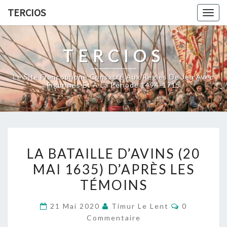
Skip
TERCIOS
Togg
to
navig
content
TERCIOS
Le Site Francophone Consacré Aux Règles De Jeu Avec
Figurines Et À La Période 1494-1715
LA
LA BATAILLE D’AVINS (20
BATAILLE
MAI 1635) D’APRÈS LES
D’AVINS
TÉMOINS
(20
MAI
Commentai
21 Mai 2020
Timur Le Lent
0
1635)
Commentaire
D’APRÈS