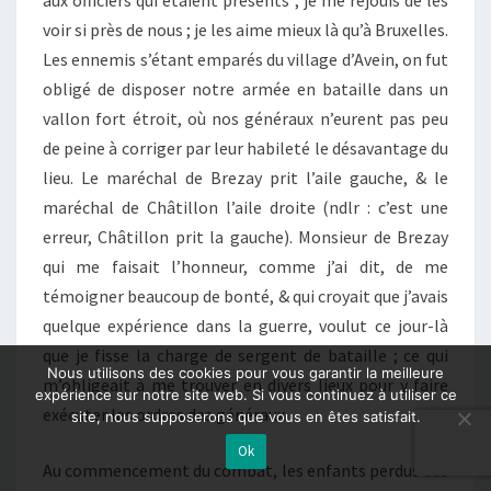
aux officiers qui étaient présents ; je me réjouis de les
voir si près de nous ; je les aime mieux là qu’à Bruxelles.
Les ennemis s’étant emparés du village d’Avein, on fut
obligé de disposer notre armée en bataille dans un
vallon fort étroit, où nos généraux n’eurent pas peu
de peine à corriger par leur habileté le désavantage du
lieu. Le maréchal de Brezay prit l’aile gauche, & le
maréchal de Châtillon l’aile droite (ndlr : c’est une
erreur, Châtillon prit la gauche). Monsieur de Brezay
qui me faisait l’honneur, comme j’ai dit, de me
témoigner beaucoup de bonté, & qui croyait que j’avais
quelque expérience dans la guerre, voulut ce jour-là
que je fisse la charge de sergent de bataille ; ce qui
Nous utilisons des cookies pour vous garantir la meilleure
m’obligeait à me trouver en divers lieux pour y faire
expérience sur notre site web. Si vous continuez à utiliser ce
exécuter les ordres des généraux.
site, nous supposerons que vous en êtes satisfait.
Ok
Au commencement du combat, les enfants perdus des