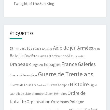
Twilight of the Sun King
ÉTIQUETTES
Aide de jeu
Armées
1632
25 mm
1631
1635
Avins
1645
1648
Bataille
Bavière
Cartes d'ordre
Condé
Convention
France
Drapeaux
Galeries
Espagne
Enghien
Guerre de Trente ans
Guerre civile anglaise
Histoire
Guerres de Louis XIV
Gustave Adolphe
Ligue
Guidons
Ordre de
catholique
Liste d'armée
Lützen
Mémoires
bataille
Organisation
Ottomans
Pologne