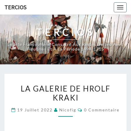
Skip
TERCIOS
Togg
to
navig
content
TERCIOS
Le Site Francophone Consacré Aux Règles De Jeu Avec
Figurines Et À La Période 1494-1715
LA
LA GALERIE DE HROLF
GALERIE
KRAKI
DE
HROLF
Commentaires
19 Juillet 2022
Nicofig
0 Commentaire
KRAKI