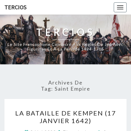
Skip
TERCIOS
Togg
to
navig
content
TERCIOS
Le Site Francophone Consacré Aux Règles De Jeu Avec
Figurines Et À La Période 1494-1715
Archives De
Tag:
Saint Empire
LA
LA BATAILLE DE KEMPEN (17
BATAILLE
JANVIER 1642)
DE
KEMPEN
Commentair