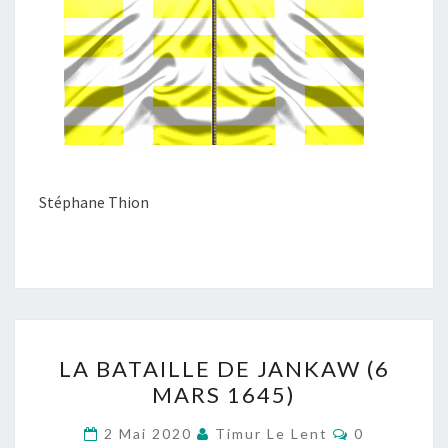
Stéphane Thion
LA
LA BATAILLE DE JANKAW (6
BATAILLE
MARS 1645)
DE
JANKAW
Commentair
2 Mai 2020
Timur Le Lent
0