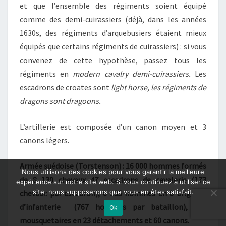
et que l’ensemble des régiments soient équipé
comme des demi-cuirassiers (déjà, dans les années
1630s, des régiments d’arquebusiers étaient mieux
équipés que certains régiments de cuirassiers) : si vous
convenez de cette hypothèse, passez tous les
régiments en
modern cavalry demi-cuirassiers.
Les
escadrons de croates sont
light horse,
les régiments de
dragons sont
dragoons.
L’artillerie est composée d’un canon moyen et 3
canons légers.
Armée suédoise (Torstenson) : 16 000 hommes formés
Nous utilisons des cookies pour vous garantir la meilleure
de 8 130 chevaux 47 escadrons de cavalerie (173
expérience sur notre site web. Si vous continuez à utiliser ce
site, nous supposerons que vous en êtes satisfait.
chevaux par escadron), 6 135 hommes en 8 brigades
d’infanterie (767 hommes par bataillon), 920
Ok
mousquetaires en 23 détachements et 60 canons.