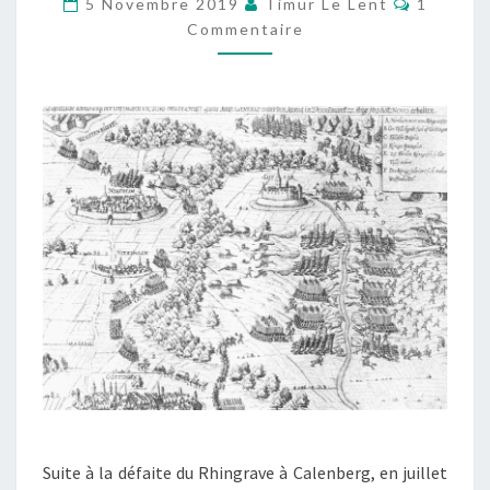
5 Novembre 2019
Timur Le Lent
1
AM
Commentaire
BARENBERG
(27
AOÛT
1626)
Suite à la défaite du Rhingrave à Calenberg, en juillet