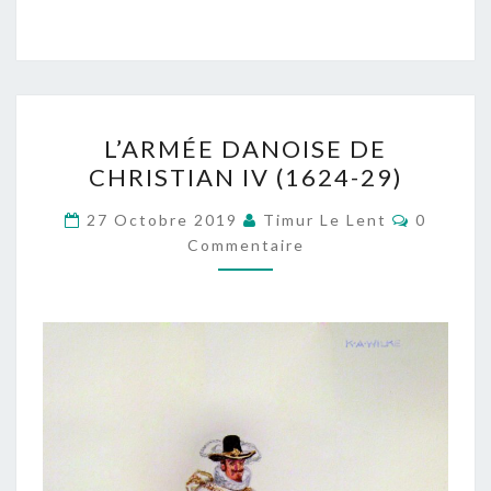
L’ARMÉE
L’ARMÉE DANOISE DE
DANOISE
CHRISTIAN IV (1624-29)
DE
CHRISTIAN
Comment
27 Octobre 2019
Timur Le Lent
0
IV
Commentaire
(1624-
29)