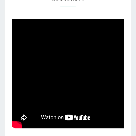
PAR
KINGS
AND
GENERALS