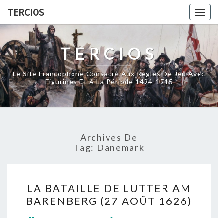
Skip
TERCIOS
Togg
to
navig
content
TERCIOS
Le Site Francophone Consacré Aux Règles De Jeu Avec
Figurines Et À La Période 1494-1715
Archives De
Tag:
Danemark
LA
LA BATAILLE DE LUTTER AM
BATAILLE
BARENBERG (27 AOÛT 1626)
DE
LUTTER
Comment