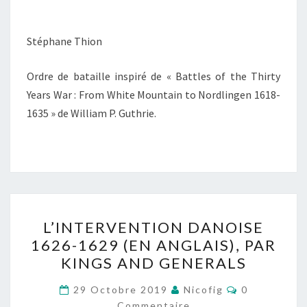
Stéphane Thion
Ordre de bataille inspiré de « Battles of the Thirty
Years War : From White Mountain to Nordlingen 1618-
1635 » de William P. Guthrie.
L’INTERVENTION
L’INTERVENTION DANOISE
DANOISE
1626-1629 (EN ANGLAIS), PAR
1626-
KINGS AND GENERALS
1629
(EN
Commentair
29 Octobre 2019
Nicofig
0
ANGLAIS),
Commentaire