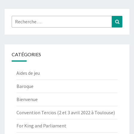
Rechercher :
Recher
CATÉGORIES
Aides de jeu
Baroque
Bienvenue
Convention Tercios (2 et 3 avril 2022 à Toulouse)
For King and Parliament