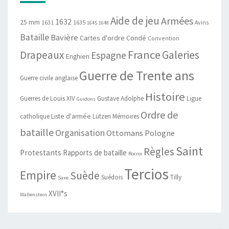
Aide de jeu
Armées
1632
25 mm
1631
1635
Avins
1645
1648
Bataille
Bavière
Cartes d'ordre
Condé
Convention
France
Drapeaux
Galeries
Espagne
Enghien
Guerre de Trente ans
Guerre civile anglaise
Histoire
Guerres de Louis XIV
Gustave Adolphe
Ligue
Guidons
Ordre de
catholique
Liste d'armée
Lützen
Mémoires
bataille
Organisation
Ottomans
Pologne
Saint
Règles
Protestants
Rapports de bataille
Rocroi
Tercios
Empire
Suède
Suédois
Tilly
Saxe
XVII°s
Wallenstein