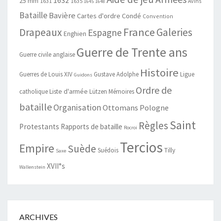
1632
25 mm
1631
1635
Avins
1645
1648
Bataille
Bavière
Cartes d'ordre
Condé
Convention
France
Drapeaux
Galeries
Espagne
Enghien
Guerre de Trente ans
Guerre civile anglaise
Histoire
Guerres de Louis XIV
Gustave Adolphe
Ligue
Guidons
Ordre de
catholique
Liste d'armée
Lützen
Mémoires
bataille
Organisation
Ottomans
Pologne
Saint
Règles
Protestants
Rapports de bataille
Rocroi
Tercios
Empire
Suède
Suédois
Tilly
Saxe
XVII°s
Wallenstein
ARCHIVES