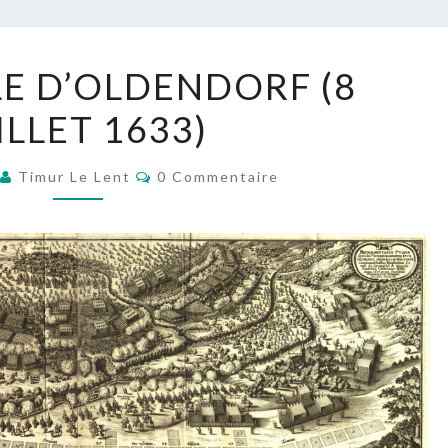
LA
LE D’OLDENDORF (8
BATAILLE
ILLET 1633)
D’OLDENDORF
(8
Commentaires
JUILLET
Timur Le Lent
0 Commentaire
1633)