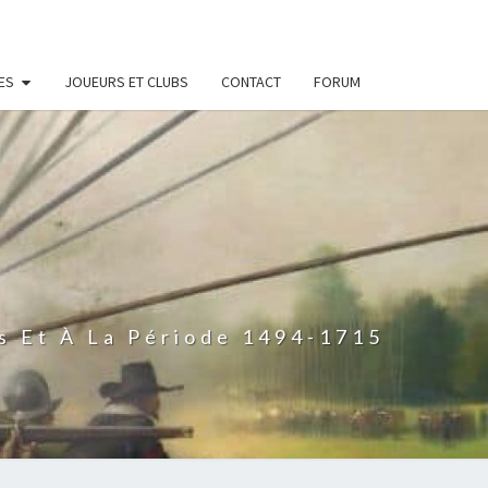
ES
JOUEURS ET CLUBS
CONTACT
FORUM
s Et À La Période 1494-1715