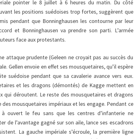
ériale pointer le 8 juillet à 6 heures du matin. Du côté
ouvant les positions suédoises trop fortes, suggèrent que
nemis pendant que Bonninghausen les contourne par leur
ccord et Bonninghausen va prendre son parti. L’armée
auteurs face aux protestants.
 attaque prudente (Geleen ne croyait pas au succès du
le. Gellen envoie en effet ses mousquetaires, qu’il espère
oite suédoise pendant que sa cavalerie avance vers eux.
taires et les dragons (démontés) de Kagge mettent en
x qui déroutent. Le reste des mousquetaires et dragons
te des mousquetaires impériaux et les engage. Pendant ce
s à ouvert le feu sans que les centres d’infanterie ne
iter de l’avantage gagné sur son aile, lance ses escadrons
istent. La gauche impériale s’écroule, la première ligne