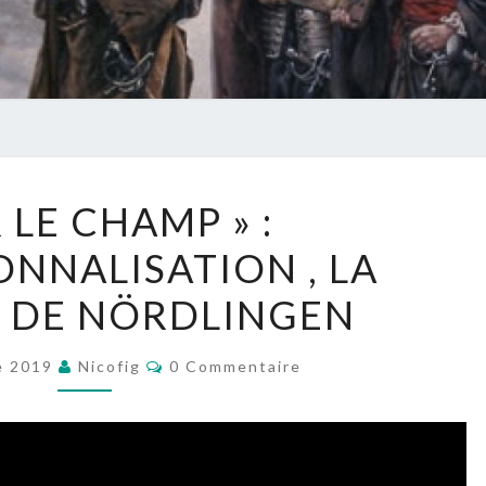
« SUR
R LE CHAMP » :
LE
ONNALISATION , LA
CHAMP »
:
E DE NÖRDLINGEN
PROFESSIONNALISATION
,
Commentaires
e 2019
Nicofig
0 Commentaire
LA
BATAILLE
DE
NÖRDLINGEN