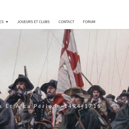
ES
JOUEURS ET CLUBS
CONTACT
FORUM
s Et À La Période 1494-1715