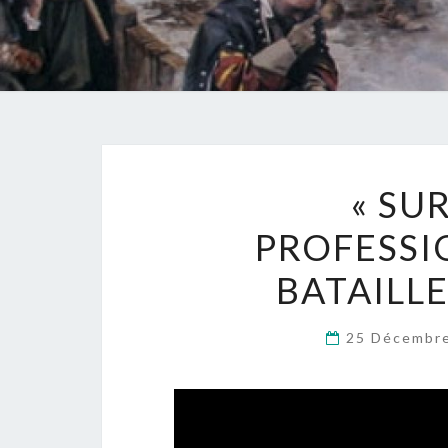
« SU
PROFESSI
BATAILL
25 Décembr