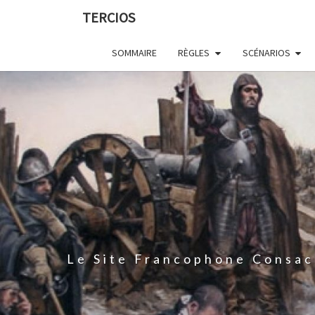
Skip
TERCIOS
to
content
SOMMAIRE
RÈGLES
SCÉNARIOS
Le Site Francophone Consac