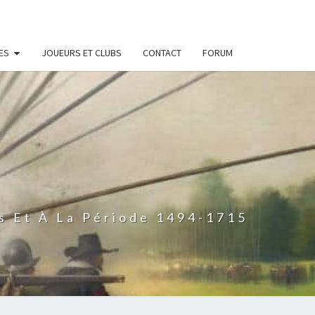
ES
JOUEURS ET CLUBS
CONTACT
FORUM
s Et À La Période 1494-1715