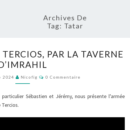
Archives De
Tag:
Tatar
L’ARMÉE
 TERCIOS, PAR LA TAVERNE
TATAR
D’IMRAHIL
À
TERCIOS,
Commentaires
e 2024
Nicofig
0 Commentaire
PAR
LA
n particulier Sébastien et Jérémy, nous présente l’armée
TAVERNE
 Tercios.
D’IMRAHIL