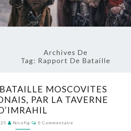
Archives De
Tag:
Rapport De Bataille
RAPPORT
 BATAILLE MOSCOVITES
DE
NAIS, PAR LA TAVERNE
BATAILLE
D’IMRAHIL
MOSCOVITES
CONTRE
Commentaires
025
Nicofig
0 Commentaire
POLONAIS,