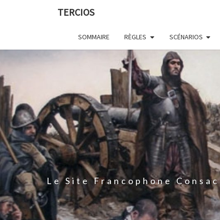
Skip
TERCIOS
to
content
SOMMAIRE
RÈGLES
SCÉNARIOS
Le Site Francophone Consac