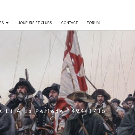
ES
JOUEURS ET CLUBS
CONTACT
FORUM
s Et À La Période 1494-1715