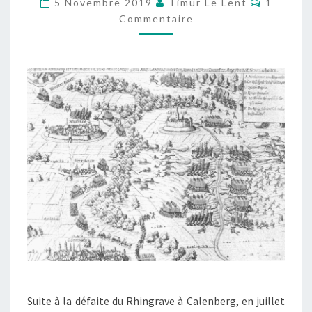
5 Novembre 2019
Timur Le Lent
1
AM
Commentaire
BARENBERG
(27
AOÛT
1626)
Suite à la défaite du Rhingrave à Calenberg, en juillet