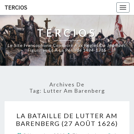
Skip
TERCIOS
Togg
to
navig
content
TERCIOS
Le Site Francophone Consacré Aux Règles De Jeu Avec
Figurines Et À La Période 1494-1715
Archives De
Tag:
Lutter Am Barenberg
LA
LA BATAILLE DE LUTTER AM
BATAILLE
BARENBERG (27 AOÛT 1626)
DE
LUTTER
Comment