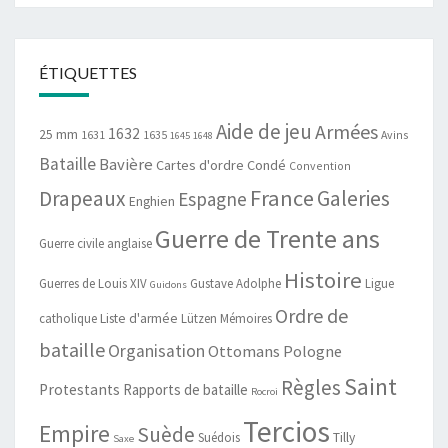
ÉTIQUETTES
Aide de jeu
Armées
1632
25 mm
1631
1635
Avins
1645
1648
Bataille
Bavière
Cartes d'ordre
Condé
Convention
France
Drapeaux
Galeries
Espagne
Enghien
Guerre de Trente ans
Guerre civile anglaise
Histoire
Guerres de Louis XIV
Gustave Adolphe
Ligue
Guidons
Ordre de
catholique
Liste d'armée
Lützen
Mémoires
bataille
Organisation
Ottomans
Pologne
Saint
Règles
Protestants
Rapports de bataille
Rocroi
Tercios
Empire
Suède
Suédois
Tilly
Saxe