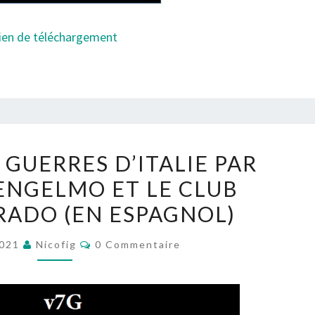
ien de téléchargement
LA
 GUERRES D’ITALIE PAR
VARIANTE
 ENGELMO ET LE CLUB
GUERRES
ADO (EN ESPAGNOL)
D’ITALIE
PAR
Commentaires
2021
Nicofig
0 Commentaire
MIGUEL
A.
ENGELMO
ET