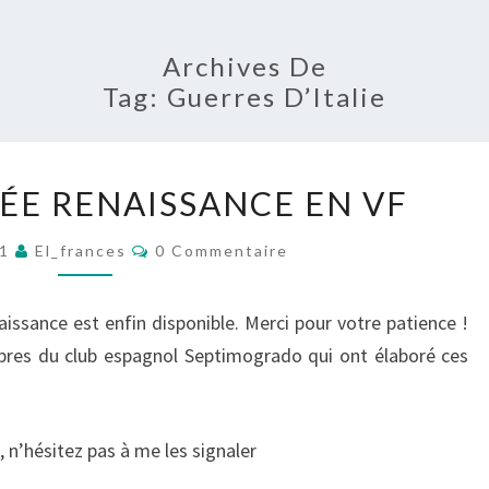
Archives De
Tag:
Guerres D’Italie
LISTES
MÉE RENAISSANCE EN VF
D’ARMÉE
RENAISSANCE
Commentaires
21
El_frances
0 Commentaire
EN
VF
aissance est enfin disponible. Merci pour votre patience !
es du club espagnol Septimogrado qui ont élaboré ces
, n’hésitez pas à me les signaler