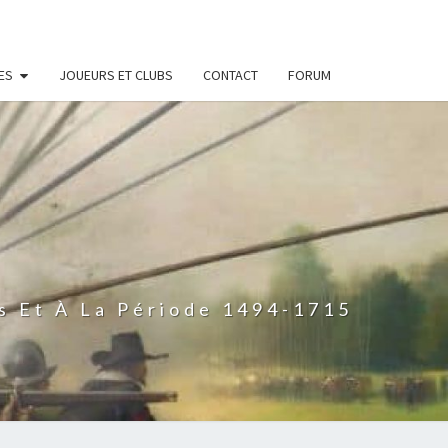
ES
JOUEURS ET CLUBS
CONTACT
FORUM
s Et À La Période 1494-1715