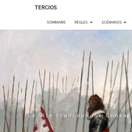
Skip
TERCIOS
to
content
SOMMAIRE
RÈGLES
SCÉNARIOS
Le Site Francophone Consac