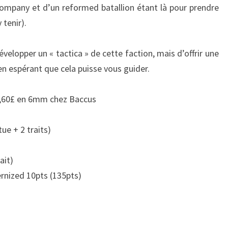
ompany et d’un reformed batallion éta
nt là pour prendre
 tenir).
évelopper un « tactica » de cette faction, mais d’offrir une
en espérant que cela puisse vous guider.
,60£ en 6mm chez Baccus
ue + 2 traits)
ait)
rnized 10pts (135pts)