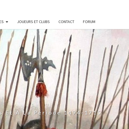
ES
JOUEURS ET CLUBS
CONTACT
FORUM
s Et À La Période 1494-1715