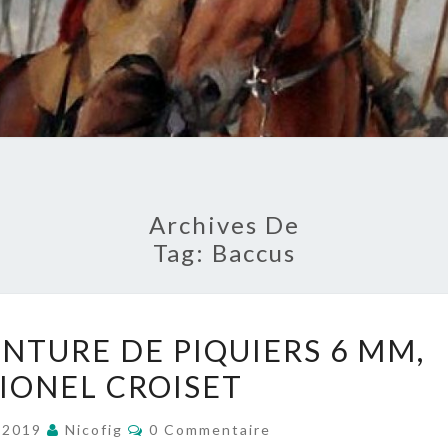
Archives De
Tag:
Baccus
TUTORIEL
INTURE DE PIQUIERS 6 MM,
DE
LIONEL CROISET
PEINTURE
DE
Commentaires
 2019
Nicofig
0 Commentaire
PIQUIERS