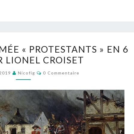
MONTER
ÉE « PROTESTANTS » EN 6
UNE
R LIONEL CROISET
ARMÉE
« PROTESTANTS »
Commentaires
 2019
Nicofig
0 Commentaire
EN
6
MM,
PAR
LIONEL
CROISET