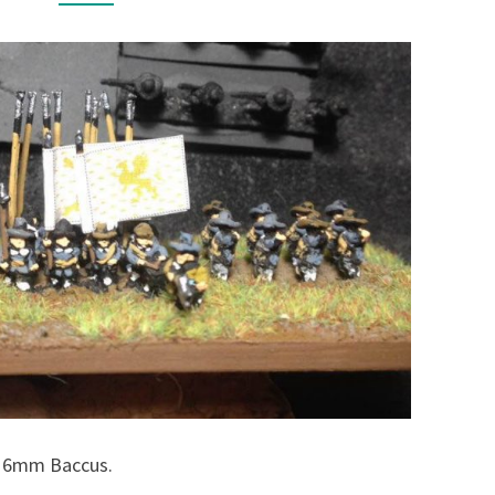
6
MM,
PAR
LIONEL
CROISET
rs 6mm Baccus.