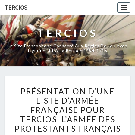
Skip
TERCIOS
Togg
to
navig
content
TERCIOS
Le Site Francophone Consacré Aux Règles De Jeu Avec
Figurines Et À La Période 1494-1715
PRÉSENTATION
PRÉSENTATION D’UNE
D’UNE
LISTE D’ARMÉE
LISTE
FRANÇAISE POUR
D’ARMÉE
FRANÇAISE
TERCIOS: L’ARMÉE DES
POUR
PROTESTANTS FRANÇAIS
TERCIOS: