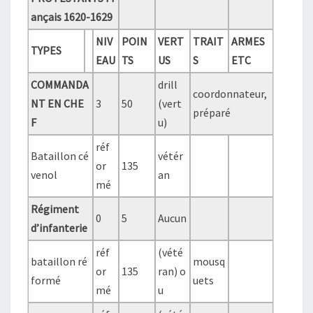
ançais 1620-1629
NIV
POIN
VERT
TRAIT
ARMES
TYPES
EAU
TS
US
S
ETC
COMMANDA
drill
coordonnateur,
NT EN CHE
3
50
(vert
préparé
F
u)
réf
Bataillon cé
vétér
or
135
venol
an
mé
Régiment
0
5
Aucun
d’infanterie
réf
(vété
bataillon ré
mousq
or
135
ran) o
formé
uets
mé
u