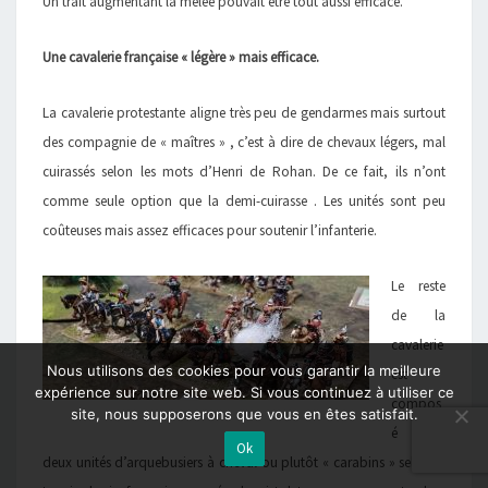
Un trait augmentant la mêlée pouvait être tout aussi efficace.
Une cavalerie française « légère » mais efficace.
La cavalerie protestante aligne très peu de gendarmes mais surtout
des compagnie de « maîtres » , c’est à dire de chevaux légers, mal
cuirassés selon les mots d’Henri de Rohan. De ce fait, ils n’ont
comme seule option que la demi-cuirasse . Les unités sont peu
coûteuses mais assez efficaces pour soutenir l’infanterie.
Le reste
de la
cavalerie
Nous utilisons des cookies pour vous garantir la meilleure
est
expérience sur notre site web. Si vous continuez à utiliser ce
compos
site, nous supposerons que vous en êtes satisfait.
é de
Ok
deux unités d’arquebusiers à cheval ou plutôt « carabins » selon la