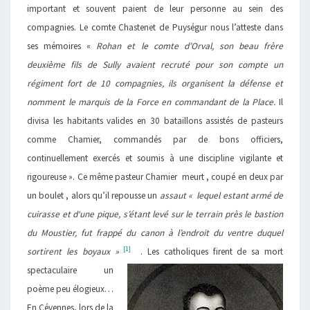
important et souvent paient de leur personne au sein des
compagnies. Le comte Chastenet de Puységur nous l’atteste dans
ses mémoires «
Rohan et le comte d’Orval, son beau frère
deuxième fils de Sully avaient recruté pour son compte un
régiment fort de 10 compagnies, ils organisent la défense et
nomment le marquis de la Force en commandant de la Place.
Il
divisa les habitants valides en 30 bataillons assistés de pasteurs
comme Chamier, commandés par de bons officiers,
continuellement exercés et soumis à une discipline vigilante et
rigoureuse ». Ce même pasteur Chamier meurt , coupé en deux par
un boulet , alors qu’il repousse un
assaut « lequel estant armé de
cuirasse et d‘une pique, s’étant levé sur le terrain près le bastion
du Moustier, fut frappé du canon à l’endroit du ventre duquel
[1]
sortirent les boyaux »
.
Les catholiques firent de sa mort
spectaculaire un
poème peu élogieux…
En Cévennes, lors de la