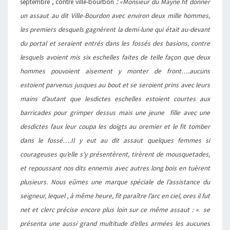
:
septembre , contre ville-bourbon
«Monsieur du Mayne fit donner
un assaut au dit Ville-Bourdon avec environ deux mille hommes,
les premiers desquels gagnèrent la demi-lune qui était au-devant
du portal et seraient entrés dans les fossés des basions, contre
lesquels avoient mis six eschelles faites de telle façon que deux
hommes pouvoient aisement y monter de front….aucuns
estoient parvenus jusques au bout et se seroient prins avec leurs
mains d’autant que lesdictes eschelles estoient courtes aux
barricades pour grimper dessus mais une jeune fille avec une
desdictes faux leur coupa les doigts au oremier et le fit tomber
dans le fossé….Il y eut au dit assaut quelques femmes si
courageuses qu’elle s’y présentèrent, tirèrent de mousquetades,
et repoussant nos dits ennemis avec autres long bois en tuèrent
plusieurs. Nous eûmes une marque spéciale de l’assistance du
seigneur, lequel , à même heure, fit paraître l’arc en ciel, ores il fut
net et clerc précise encore plus loin sur ce même assaut : « se
présenta une aussi grand multitude d’elles armées les aucunes