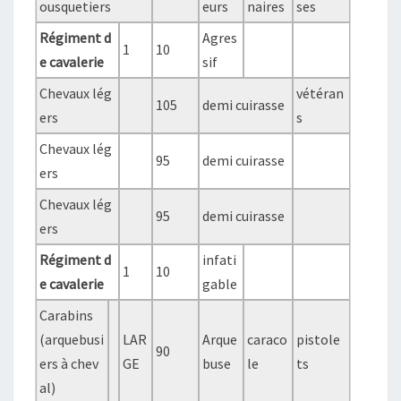
ousquetiers
eurs
naires
ses
Régiment d
Agres
1
10
e cavalerie
sif
Chevaux lég
vétéran
105
demi cuirasse
ers
s
Chevaux lég
95
demi cuirasse
ers
Chevaux lég
95
demi cuirasse
ers
Régiment d
infati
1
10
e cavalerie
gable
Carabins
(arquebusi
LAR
Arque
caraco
pistole
90
ers à chev
GE
buse
le
ts
al)