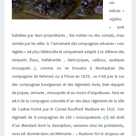
ces
milices «
réglées
» sont
habillées par leurs propriétaires , des nobles ou des consuls, mais
armées par les villes. Si l’armement des compagnies urbaines « non
réglées » est plus hétéroclite et uniquement adapté à la défense des
remparts (faux, hallebardes , demi-piques, cailloux, quelques
mousquets…), comme on en trouvera à Montauban (les
compagnies de femmes) ou à Privas en 1629, ce n’est pas le cas
des compagnies bourgeoises et des régiments levés, bien équipés
de piques, armures , mousquets et au moins d’arquebuses. Ainsi en
est-il de la compagnie colonelle d’un des deux régiments de la ville
de Castres formé par le Consul Bouffard Madiane en 1621. Son
régiment de 4 compagnies de 100 « mousquetaires »
[4]
est doté
d’un étendard dont la description, rarissime chez les protestants,
nous est donnée dans ses Mémoires
: « Madiane fist
le drapeau de