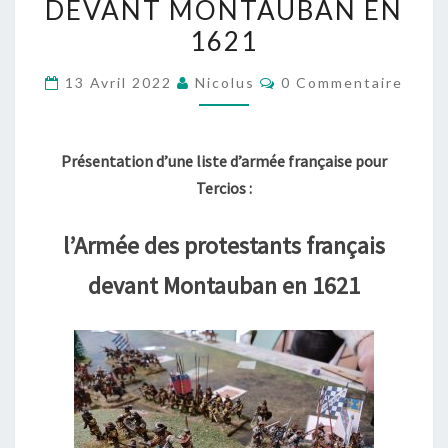
DEVANT MONTAUBAN EN
L’ARMÉE
1621
DES
PROTESTANTS
Commentaires
13 Avril 2022
Nicolus
0 Commentaire
FRANÇAIS
DEVANT
MONTAUBAN
Présentation d’une liste d’armée française pour
EN
Tercios :
1621
l’Armée des protestants français
devant Montauban en 1621