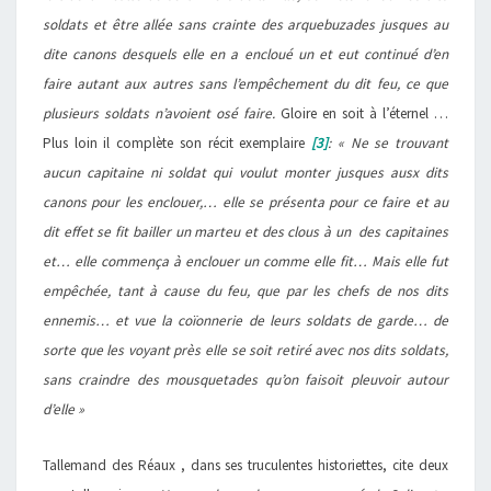
soldats et être allée sans crainte des arquebuzades jusques au
dite canons desquels elle en a encloué un et eut continué d’en
faire autant aux autres sans l’empêchement du dit feu, ce que
plusieurs soldats n’avoient osé faire.
Gloire en soit à l’éternel …
Plus loin il complète son récit exemplaire
[3]
: « Ne se trouvant
aucun capitaine ni soldat qui voulut monter jusques ausx dits
canons pour les enclouer,… elle se présenta pour ce faire et au
dit effet se fit bailler un marteu et des clous à un des capitaines
et… elle commença à enclouer un comme elle fit… Mais elle fut
empêchée, tant à cause du feu, que par les chefs de nos dits
ennemis… et vue la coïonnerie de leurs soldats de garde… de
sorte que les voyant près elle se soit retiré avec nos dits soldats,
sans craindre des mousquetades qu’on faisoit pleuvoir autour
d’elle »
Tallemand des Réaux , dans ses truculentes historiettes, cite deux