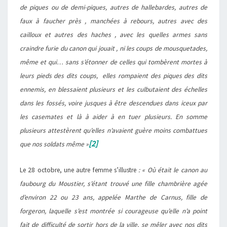
de piques ou de demi-piques, autres de hallebardes, autres de
faux à faucher près , manchées à rebours, autres avec des
cailloux et autres des haches , avec les quelles armes sans
craindre furie du canon qui jouait , ni les coups de mousquetades,
même et qui… sans s’étonner de celles qui tombèrent mortes à
leurs pieds des dits coups, elles rompaient des piques des dits
ennemis, en blessaient plusieurs et les culbutaient des échelles
dans les fossés, voire jusques à être descendues dans iceux par
les casemates et là à aider à en tuer plusieurs. En somme
plusieurs attestèrent qu’elles n’avaient guère moins combattues
[2]
que nos soldats même »
Le 28 octobre, une autre femme s’illustre
: « Où était le canon au
faubourg du Moustier, s’étant trouvé une fille chambrière agée
d’environ 22 ou 23 ans, appelée Marthe de Carnus, fille de
forgeron, laquelle s’est montrée si courageuse qu’elle n’a point
fait de difficulté de sortir hors de la ville, se mêler avec nos dits