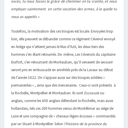
excès, tu nous fasses la grâce de cheminer en ta crainte, et nous
employer saintement en cette vocation des armes, à la quelle tu
nous as appelés »
Toutefois, la motivation des ces troupes est locale. Envoyées trop
loin, elle peuvent se débander comme ce régiment Cévenol envoyé
en Ariège qui n’atteint jamais le Mas d’Azil, les deux tiers des
hommes s’en étant retournés. De même, Les Cévenols du capitaine
Durfort, s’en retournant de Montauban, qu’il venaient de secourir
seront pris en embuscade en annihilés près de la Lavaur au début
de l’année 1622. On s’appuie aussi sur des troupes soldées «
permanentes » , ainsi que des mercenaires. Ceux-ci sont présents à
la Rochelle, Montpellier et Montauban. Ils sont
Escossoi
s ou
anglais, comme les 600 anglais défendant la Rochelle, mais aussi
hollandais, tels ces 200 hommes venus de Montélimar au siège de
Lune et une compagnie de « chevaux légers écossais » commandés
par un Stuart à Montpellier. Selon
l’Histoire de la province du