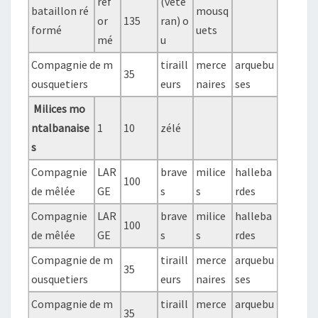
réf
(vété
bataillon ré
mousq
or
135
ran) o
formé
uets
mé
u
Compagnie de m
tiraill
merce
arquebu
35
ousquetiers
eurs
naires
ses
Milices mo
ntalbanaise
1
10
zélé
s
Compagnie
LAR
brave
milice
halleba
100
de mêlée
GE
s
s
rdes
Compagnie
LAR
brave
milice
halleba
100
de mêlée
GE
s
s
rdes
Compagnie de m
tiraill
merce
arquebu
35
ousquetiers
eurs
naires
ses
Compagnie de m
tiraill
merce
arquebu
35