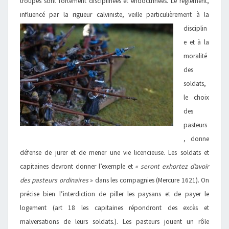
troupes sont fortement disciplinées et endoctrinées. Le règlement,
influencé par la rigueur calviniste, veille
particulièrement à la
disciplin
e et à la
moralité
des
soldats,
le choix
des
pasteurs
, donne
défense de jurer et de mener une vie licencieuse. Les soldats et
capitaines devront donner l’exemple et
« seront exhortez d’avoir
des pasteurs ordinaires
» dans les compagnies (Mercure 1621). On
précise bien l’interdiction de piller les paysans et de payer le
logement (art 18 les capitaines répondront des excès et
malversations de leurs soldats.). Les pasteurs jouent un rôle