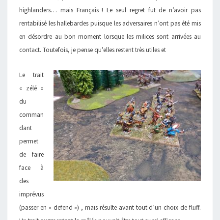
highlanders… mais Français ! Le seul regret fut de n’avoir pas
rentabilisé les hallebardes puisque les adversaires n’ont pas été mis
en désordre au bon moment lorsque les milices sont arrivées au
contact. Toutefois, je pense qu’elles restent très utiles et
Le trait
« zélé »
du
comman
dant
permet
de faire
face à
des
imprévus
(passer en « defend ») , mais résulte avant tout d’un choix de fluff.