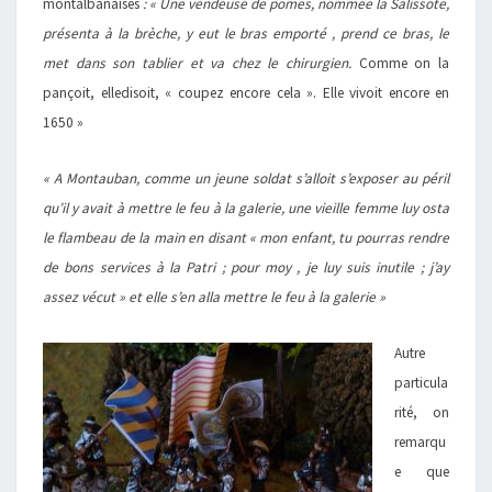
montalbanaises
: « Une vendeuse de pomes, nommée la Salissote,
présenta à la brèche, y eut le bras emporté , prend ce bras, le
met dans son tablier et va chez le chirurgien.
Comme on la
pançoit, elledisoit, « coupez encore cela ». Elle vivoit encore en
1650 »
« A Montauban, comme un jeune soldat s’alloit s’exposer au péril
qu’il y avait à mettre le feu à la galerie, une vieille femme luy osta
le flambeau de la main en disant « mon enfant, tu pourras rendre
de bons services à la Patri ; pour moy , je luy suis inutile ; j’ay
assez vécut » et elle s’en alla mettre le feu à la galerie »
Autre
particula
rité, on
remarqu
e que