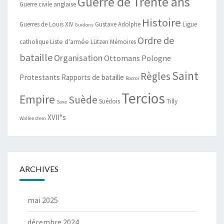
Guerre de Trente ans
Guerre civile anglaise
Histoire
Guerres de Louis XIV
Gustave Adolphe
Ligue
Guidons
Ordre de
catholique
Liste d'armée
Lützen
Mémoires
bataille
Organisation
Ottomans
Pologne
Saint
Règles
Protestants
Rapports de bataille
Rocroi
Tercios
Empire
Suède
Suédois
Tilly
Saxe
XVII°s
Wallenstein
ARCHIVES
mai 2025
décembre 2024